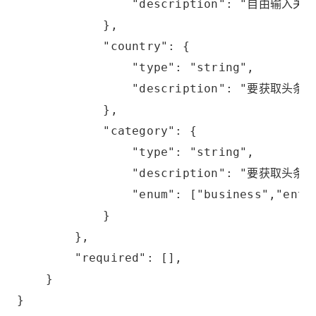
                "description": "自由输
            },
            "country": {
                "type": "string",
                "description": "要获取头
            },
            "category": {
                "type": "string",
                "description": "要获取头
                "enum": ["business","ente
            }
        },
        "required": [],
    }
}