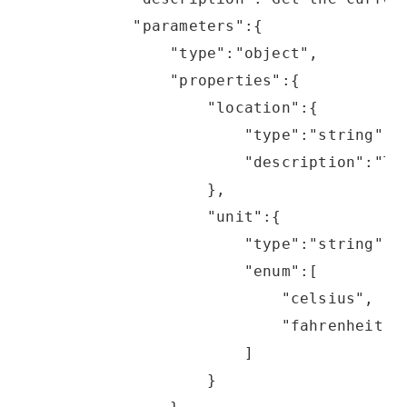
            "parameters":{
                "type":"object",
                "properties":{
                    "location":{
                        "type":"string",
                        "description":"Th
                    },
                    "unit":{
                        "type":"string",
                        "enum":[
                            "celsius",
                            "fahrenheit"
                        ]
                    }