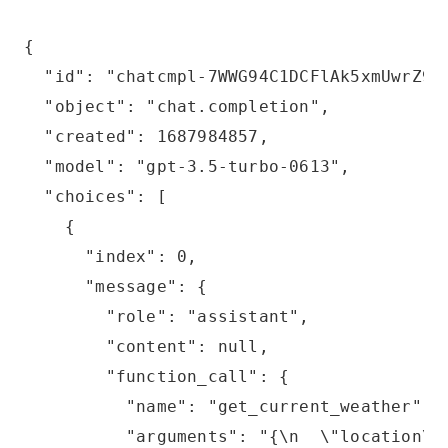
{
  "id": "chatcmpl-7WWG94C1DCFlAk5xmUwrZ9O
  "object": "chat.completion",
  "created": 1687984857,
  "model": "gpt-3.5-turbo-0613",
  "choices": [
    {
      "index": 0,
      "message": {
        "role": "assistant",
        "content": null,
        "function_call": {
          "name": "get_current_weather",
          "arguments": "{\n  \"location\"