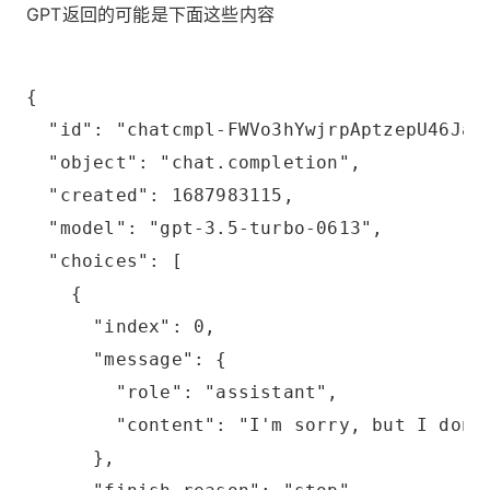
GPT返回的可能是下面这些内容
{
  "id": "chatcmpl-FWVo3hYwjrpAptzepU46Jam
  "object": "chat.completion",
  "created": 1687983115,
  "model": "gpt-3.5-turbo-0613",
  "choices": [
    {
      "index": 0,
      "message": {
        "role": "assistant",
        "content": "I'm sorry, but I don'
      },