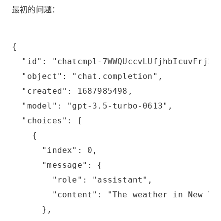
最初的问题：
{
  "id": "chatcmpl-7WWQUccvLUfjhbIcuvFrj2M
  "object": "chat.completion",
  "created": 1687985498,
  "model": "gpt-3.5-turbo-0613",
  "choices": [
    {
      "index": 0,
      "message": {
        "role": "assistant",
        "content": "The weather in New Yo
      },