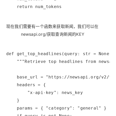
    return num_tokens
现在我们需要有一个函数来获取新闻，我们可以在
https://
newsapi.org/
获取查询新闻的KEY
def get_top_headlines(query: str = None, 
    """Retrieve top headlines from newsap
    base_url = "https://newsapi.org/v2/to
    headers = {
        "x-api-key": news_key
    }
    params = { "category": "general" }
    if query is not None: