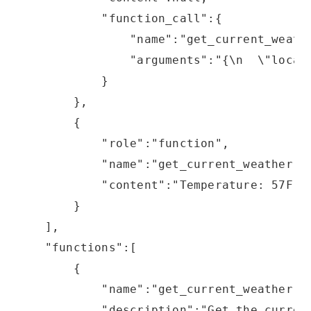
            "function_call":{
                "name":"get_current_weath
                "arguments":"{\n  \"locat
            }
        },
        {
            "role":"function",
            "name":"get_current_weather",
            "content":"Temperature: 57F, 
        }
    ],
    "functions":[
        {
            "name":"get_current_weather",
            "description":"Get the curren