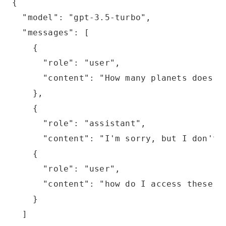
{
  "model": "gpt-3.5-turbo",
  "messages": [
    {
      "role": "user",
      "content": "How many planets does t
    },
    {
      "role": "assistant",
      "content": "I'm sorry, but I don't 
    {
      "role": "user",
      "content": "how do I access these a
    }
  ]