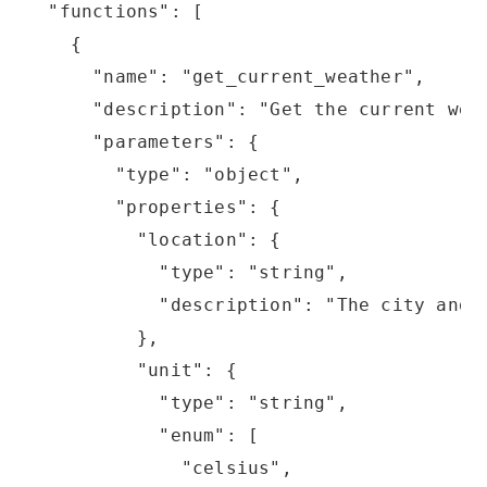
  "functions": [
    {
      "name": "get_current_weather",
      "description": "Get the current wea
      "parameters": {
        "type": "object",
        "properties": {
          "location": {
            "type": "string",
            "description": "The city and 
          },
          "unit": {
            "type": "string",
            "enum": [
              "celsius",