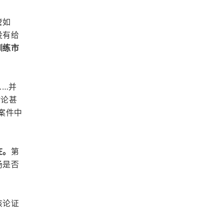
管如
没有给
训练市
……并
讨论甚
案件中
在。
第
场是否
该论证