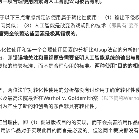
第一项合理使用因素对人工智能公司被告有利。
up法官基于以下三点考虑判定该使用属于转化性使用：（1）输出不侵
学习类似；（3）人工智能是改变游戏规则的技术
（即具有“变革
p法官完全依赖这些因素是极其错误的。
法官对转化性使用和第一个合理使用因素的分析比Alsup法官的分析好
陷，即
错误地关注和重视原告需要证明人工智能系统的输出与
侵权的检验标准，而不是合理使用的标准。
两种使用“目的的相
是，两位法官对转化性使用的分析都没有讨论用于确定转化性
法院最近在Warhol v. Goldsmith案
（以下简称Warho
因为产生了新的和创新的东西就具有转化性。
正当理由
，即（1）促进版权目的的实现，而不会损害所用作品
使用该作品对于实现此目的而言是必要的。但这两个裁决都没有