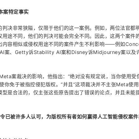
于本案特定事实
的判决非常狭隘，仅限于他们的这一案例。例如，两位法官都
权用途不同，他们的判决可能会完全不同。因此，这两个案件
内容相似或侵权用途不同的案件产生不利影响——例如Conco
AI案、Getty诉Stability AI案和Disney诉Midjourney案以
小了Meta案裁决的影响，他指出：“绝对没有规定说，当你使用受
动使你免于被指控侵犯版权。”并且“这项裁决并不主张Meta使
模型是合法的，仅主张这些原告提出了错误的论点，并且未能
官的命令已被许多人认可，为版权所有者如何赢得人工智能侵权案