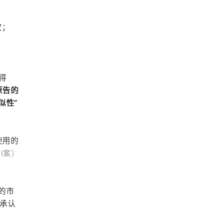
权；
得
原告的
似性”
使用的
l案）
的市
承认