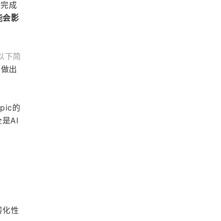
示完成
能会影
以下简
a做出
ic的
是AI
转化性