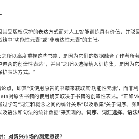
”
因其受版权保护的表达方式而对人工智能训练具有价值，并驳
籍中“功能性元素”或“非表达性元素”的主张。
hropic之所以高度重视这些书籍，是因为它们的数据融合了作者所
中包含的创造性表达”，并且“之所以选择纳入训练集，是因为
保护表达方式。”
eta的论点，即其“仅使用原告的书籍来获取其‘功能性元素’，而非
eta对原告书籍的使用确实取决于书籍的创造性表达。”正如Me
通过学习“词汇和概念之间的统计关系”以及收集“关于词序、频
以及语法和句法的统计数据”来实现的。
词序、词汇选择、语法
环陷阱：对新兴市场的刻意忽视？