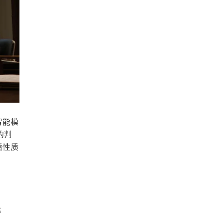
智能模
的判
盾性质
称