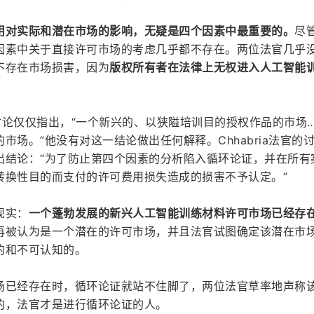
用对实际和潜在市场的影响，无疑是四个因素中最重要的。
尽
因素中关于直接许可市场的考虑几乎都不存在。两位法官几乎
不存在市场损害，因为
版权所有者在法律上无权进入人工智能
的讨论仅仅指出，“一个新兴的、以狭隘培训目的授权作品的市场
市场。”他没有对这一结论做出任何解释。Chhabria法官的
出结论：“为了防止第四个因素的分析陷入循环论证，并在所有
转换性目的而支付的许可费用损失造成的损害不予认定。”
现实：
一个蓬勃发展的新兴人工智能训练材料许可市场已经存
再被认为是一个潜在的许可市场，并且法官试图确定该潜在市
的和不可认知的。
场已经存在时，循环论证就站不住脚了，两位法官草率地声称
的，法官才是进行循环论证的人。