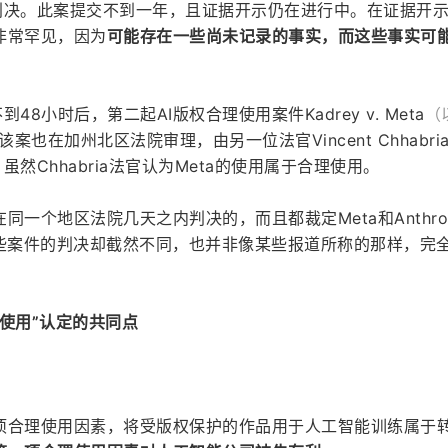
了简易判决。此案提交不到一年，且证据开示仍在进行中。在证据开
非常罕见，因为
可能存在一些尚未记录的事实，而这些事实可
不到48小时后，第二起AI版权合理使用案件Kadrey v. Meta
（
案也在加州北区法院审理，由另一位法官Vincent Chhabri
虽然Chhabria法官认为Meta的使用属于合理使用。
一个地区法院几天之内判决的，而且都裁定Meta和Anthrop
些案件的判决却截然不同，也并非像某些报道所称的那样，完全
使用”认定的共同点
项合理使用因素，将受版权保护的作品用于人工智能训练属于