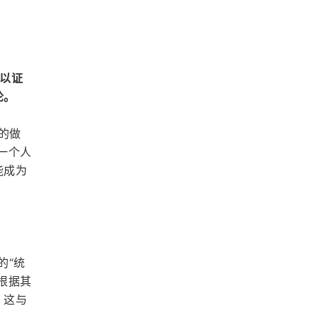
，以证
论。
较的做
一个人
能成为
的“统
根据其
。这与