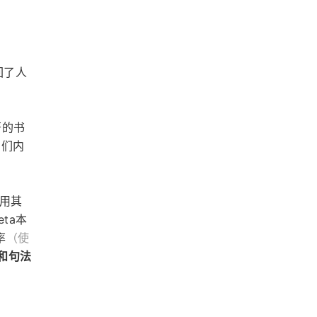
回了人
著的书
它们内
利用其
ta本
率
（使
和句法