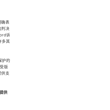
明确表
的判决
rd诉
及许多其
保护的
用受版
提供支
件提供