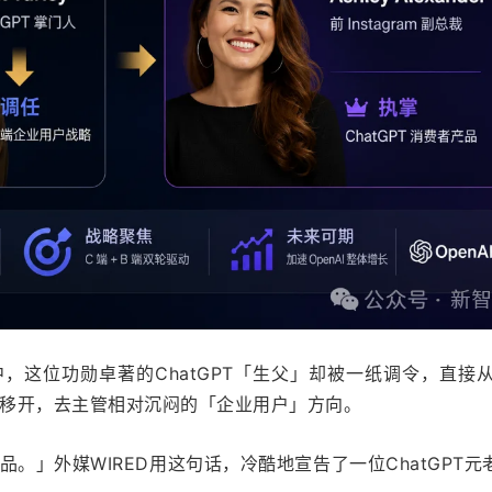
，这位功勋卓著的ChatGPT「生父」却被一纸调令，直接
移开，去主管相对沉闷的「企业用户」方向。
。」外媒WIRED用这句话，冷酷地宣告了一位ChatGPT元