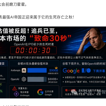
大会前磨刀霍霍。
表最强AI帝国正迎来属于它的生死存亡之秋！