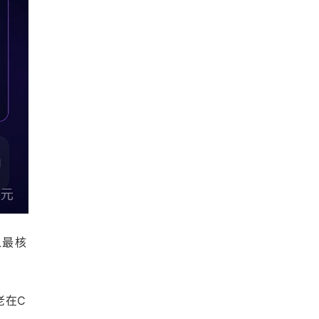
从最核
老在C