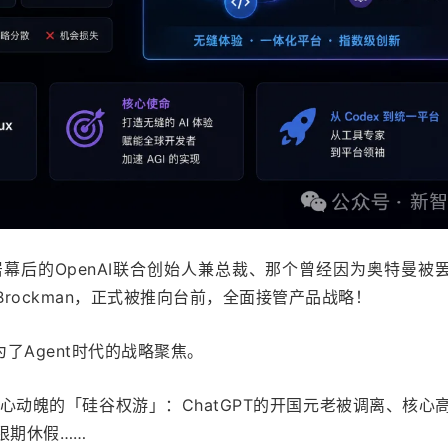
幕后的OpenAI联合创始人兼总裁、那个曾经因为奥特曼被
 Brockman，正式被推向台前，全面接管产品战略！
为了Agent时代的战略聚焦。
心动魄的「硅谷权游」：ChatGPT的开国元老被调离、核心
限期休假……