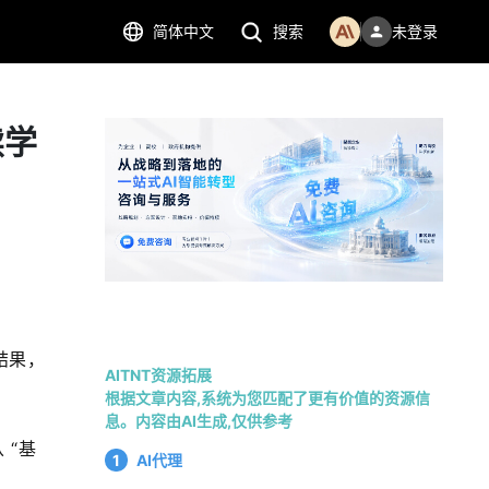
简体中文
搜索
未登录
续学
究结果，
AITNT资源拓展
根据文章内容,系统为您匹配了更有价值的资源信
息。内容由AI生成,仅供参考
 “基
1
AI代理