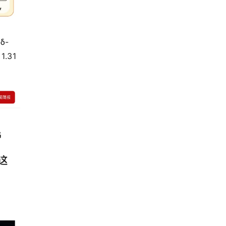
δ-
31 