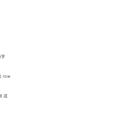
新字
ow 
B 这