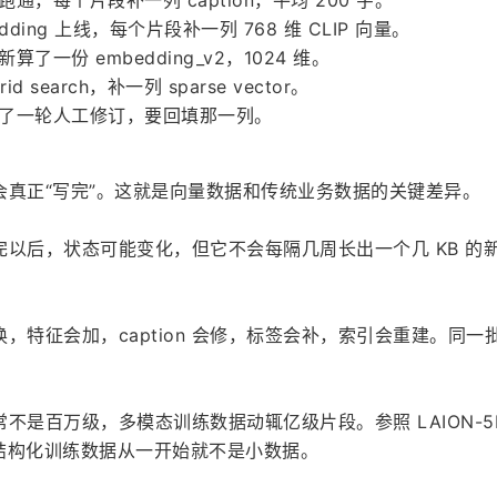
型跑通，每个片段补一列 caption，平均 200 字。
ding 上线，每个片段补一列 768 维 CLIP 向量。
了一份 embedding_v2，1024 维。
 search，补一列 sparse vector。
n 做了一轮人工修订，要回填那一列。
会真正“写完”。这就是向量数据和传统业务数据的关键差异。
以后，状态可能变化，但它不会每隔几周长出一个几 KB 的
特征会加，caption 会修，标签会补，索引会重建。同一批 r
不是百万级，多模态训练数据动辄亿级片段。参照 LAION-5
非结构化训练数据从一开始就不是小数据。