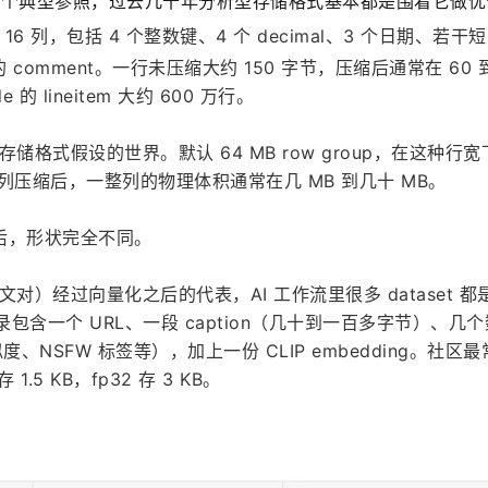
是一个典型参照，过去几十年分析型存储格式基本都是围着它做优
m 有 16 列，包括 4 个整数键、4 个 decimal、3 个日期、若干
comment。一行未压缩大约 150 字节，压缩后通常在 60 到 
e 的 lineitem 大约 600 万行。
型存储格式假设的世界。默认 64 MB row group，在这种行
；按列压缩后，一整列的物理体积通常在几 MB 到几十 MB。
后，形状完全不同。
文对）经过向量化之后的代表，AI 工作流里很多 dataset 都
记录包含一个 URL、一段 caption（几十到一百多字节）、几
相似度、NSFW 标签等），加上一份 CLIP embedding。社区最
 存 1.5 KB，fp32 存 3 KB。