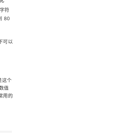
化
短字符
80 
宽下可以
是这个
个数值
常用的 