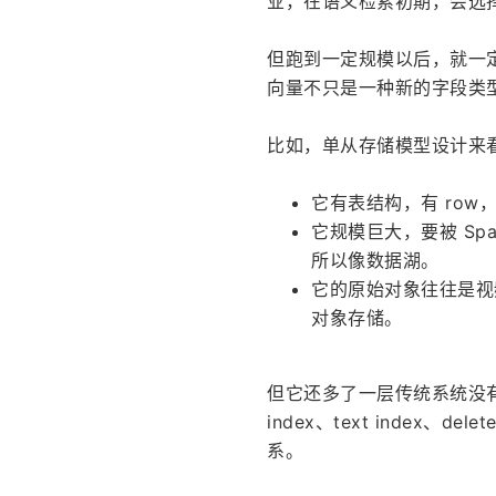
业，在语义检索初期，会选
但跑到一定规模以后，就一
向量不只是一种新的字段类
比如，单从存储模型设计来
它有表结构，有 ro
它规模巨大，要被 Spar
所以像数据湖。
它的原始对象往往是视频
对象存储。
但它还多了一层传统系统没有处理好的
index、text index、
系。