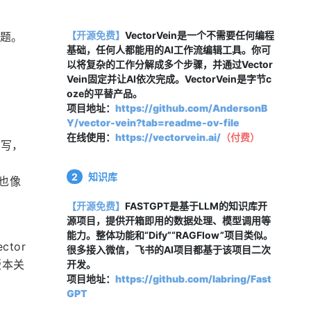
【开源免费】
VectorVein是一个不需要任何编程
问题。
基础，任何人都能用的AI工作流编辑工具。你可
以将复杂的工作分解成多个步骤，并通过Vector
Vein固定并让AI依次完成。VectorVein是字节c
oze的平替产品。
项目地址：
https://github.com/AndersonB
Y/vector-vein?tab=readme-ov-file
在线使用：
https://vectorvein.ai/
（
付费
）
改写，
2
知识库
以也像
【开源免费】
FASTGPT是基于LLM的知识库开
源项目，提供开箱即用的数据处理、模型调用等
能力。整体功能和“Dify”“RAGFlow”项目类似。
tor 
很多接入微信，飞书的AI项目都基于该项目二次
版本关
开发。
项目地址：
https://github.com/labring/Fast
GPT