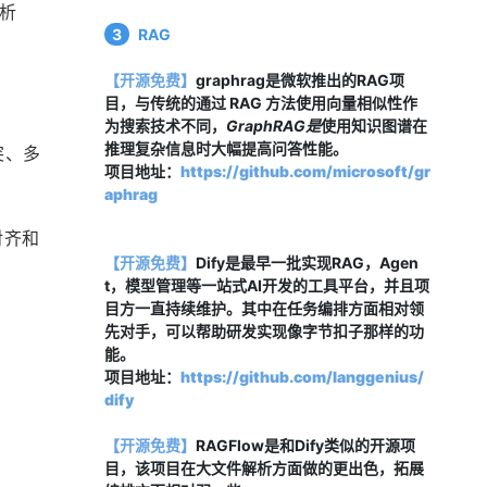
析
3
RAG
【开源免费】
graphrag是微软推出的RAG项
。
目，与传统的通过 RAG 方法使用向量相似性作
为搜索技术不同，
GraphRAG是
使用知识图谱在
推理复杂信息时大幅提高问答性能。
突、多
项目地址：
https://github.com/microsoft/gr
aphrag
齐和 
【开源免费】
Dify是最早一批实现RAG，Agen
t，模型管理等一站式AI开发的工具平台，并且项
目方一直持续维护。其中在任务编排方面相对领
先对手，可以帮助研发实现像字节扣子那样的功
能。
项目地址：
https://github.com/langgenius/
dify
【开源免费】
RAGFlow是和Dify类似的开源项
目，该项目在大文件解析方面做的更出色，拓展