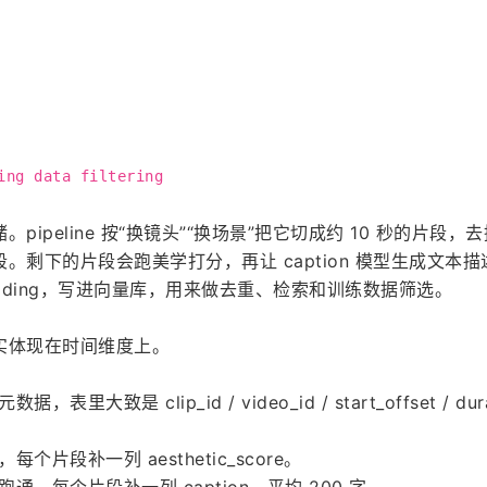
ing data filtering
ipeline 按“换镜头”“换场景”把它切成约 10 秒的片段，
。剩下的片段会跑美学打分，再让 caption 模型生成文本描
edding，写进向量库，用来做去重、检索和训练数据筛选。
实体现在时间维度上。
大致是 clip_id / video_id / start_offset / durat
片段补一列 aesthetic_score。