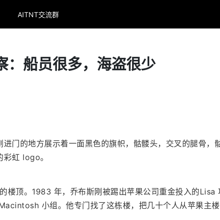
AITNT交流群
 观察：船员很多，海盗很少
1
刚进门的地方展示着一面黑色的旗帜，骷髅头，交叉的腿骨，
虹 logo。
 3 的楼顶。1983 年，乔布斯刚被踢出苹果公司重金投入的Lisa 
acintosh 小组。他专门找了这栋楼，把几十个人从苹果主