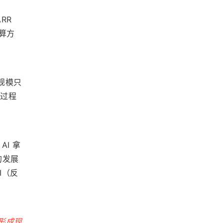
RR 
计算方
规模只
个过程
AI 拿
的发展
I（反
到形成现