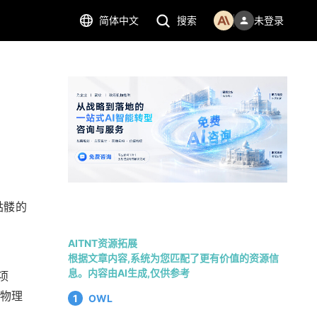
简体中文
搜索
未登录
骷髅的
AITNT资源拓展
根据文章内容,系统为您匹配了更有价值的资源信
息。内容由AI生成,仅供参考
项
楼物理
1
OWL