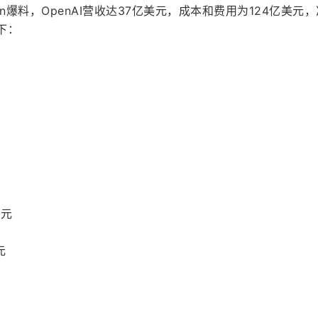
tron爆料，OpenAI营收达37亿美元，成本和费用为124亿美元
下：
美元
元