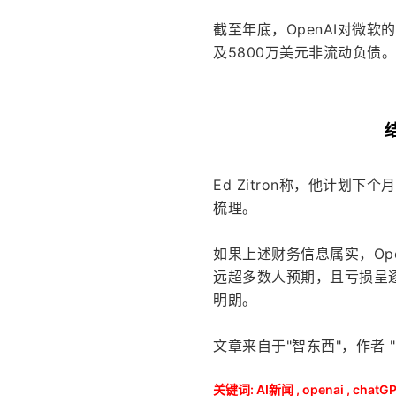
截至年底，OpenAI对微软
及5800万美元非流动负债。
Ed Zitron称，他计
梳理。
如果上述财务信息属实，Op
远超多数人预期，且亏损呈
明朗。
文章来自于"智东西"，作者 
关键词:
AI新闻
,
openai
,
chatG