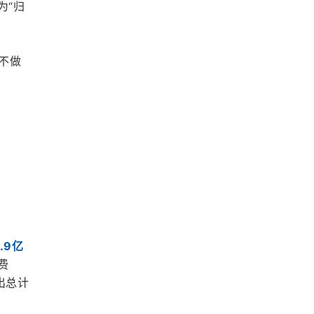
为“归
暂不做
.9亿
费
出总计