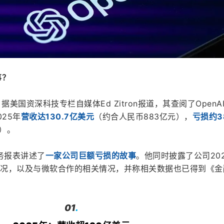
事？
美国资深科技专栏自媒体Ed Zitron报道，其查阅了OpenA
025年
营收达130.7亿美元
（约合人民币883亿元），
亏损约3
元）。
的财务报表讲述了
一家公司巨额亏损的故事
。他同时披露了公司202
务状况，以及与微软合作的相关情况，并称相关数据也已得到《金
01
.