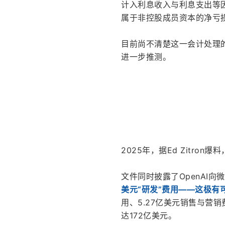
计入利息收入与利息支出等因
属于非控股成员资本的净亏损
目前尚不清楚这一会计处理的
进一步推测。
2025年，据Ed Zitron爆
文件同时披露了OpenAI向
美元“研发”费用——这极有
用、5.27亿美元销售与营销
达172亿美元。