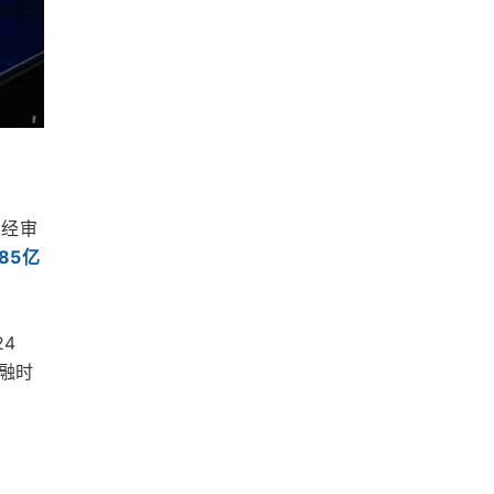
I经审
85亿
4
融时