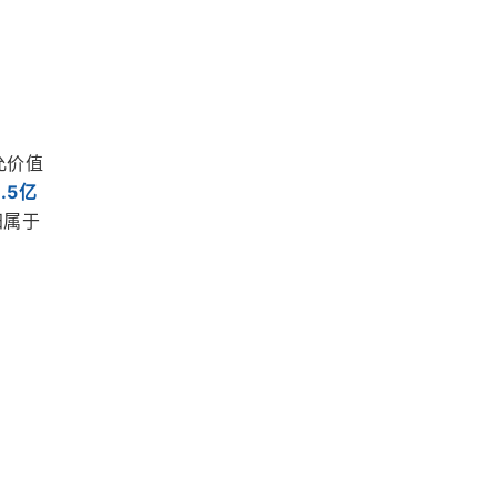
允价值
.5亿
归属于