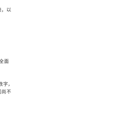
债，以
间全面
数字，
前尚不