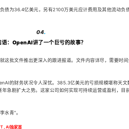
的负债为36.4亿美元，另有2100万美元应计费用及其他流动负
04
.
结语：OpenAI讲了一个巨亏的故事？
划下个月就这批文件推出更深入的跟进报道。文件内容详尽，需要时
enAI的财务状况令人深忧。385.3亿美元的亏损规模堪称天文
逐年急剧扩大之势。这家公司如何实现可持续运营或盈利，目
"李水青"。
PT
,
AI独家首