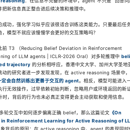
 reasoning
：在信息不完备的环境中，agent 不只是 “回答问
并把新信息真正整合进后续决策和推理中。
的成功，强化学习似乎应该很适合训练这类能力。只要最后任
励，模型不就应该慢慢学会更好的交互策略吗？
educing Belief Deviation in Reinforcement 
asoning of LLM agents | ICLR-2026 Oral）对多轮推理中 
beli
ed trajectory
 的分析相呼应，香港中文大学、加州大学圣地
研究者进一步发现发现，在 active reasoning 场景中
 并不一定会自然训练出更善于交互的 agent
。相反，模型可能进入
执行无效操作，过早依赖初始判断，忽略用户或环境返回的新
有所提升时，背后的行为也未必真正变得更会主动获取和使用信息。
t 在多轮交互中如何逐步偏离正确 belief，那么这篇论文
《On 
 in Reinforcement Learning for Active Reasoning of LL
后的原因：在 active reasoning 中，agent 的表现同