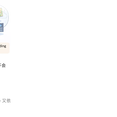
不会
e 又依