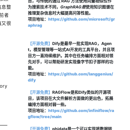
目，与传统的通过 RAG 方法使用向量相似性作
信息整
为搜索技术不同，
GraphRAG是
使用知识图谱在
推理复杂信息时大幅提高问答性能。
当前者
项目地址：
https://github.com/microsoft/gr
值又很
aphrag
【开源免费】
Dify是最早一批实现RAG，Agen
t，模型管理等一站式AI开发的工具平台，并且项
目方一直持续维护。其中在任务编排方面相对领
先对手，可以帮助研发实现像字节扣子那样的功
能。
项目地址：
https://github.com/langgenius/
dify
ry 
【开源免费】
RAGFlow是和Dify类似的开源项
目，该项目在大文件解析方面做的更出色，拓展
编排方面相对弱一些。
项目地址：
https://github.com/infiniflow/ra
gflow/tree/main
【开源免费】
phidata是一个可以实现将数据转