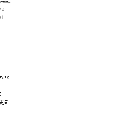
e 
l 
主动获
 
边更新