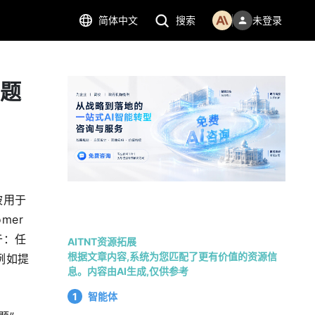
简体中文
搜索
未登录
问题
被用于
mer 
在于：任
AITNT资源拓展
根据文章内容,系统为您匹配了更有价值的资源信
例如提
息。内容由AI生成,仅供参考
1
智能体