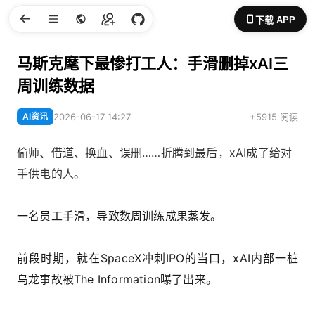
下载 APP
马斯克麾下最惨打工人：手滑删掉xAI三
周训练数据
AI资讯
2026-06-17 14:27
+5915 阅读
偷师、借道、换血、误删……折腾到最后，xAI成了给对
手供电的人。
一名员工手滑，导致数周训练成果蒸发。
前段时期，就在SpaceX冲刺IPO的当口，xAI内部一桩
乌龙事故被The Information曝了出来。