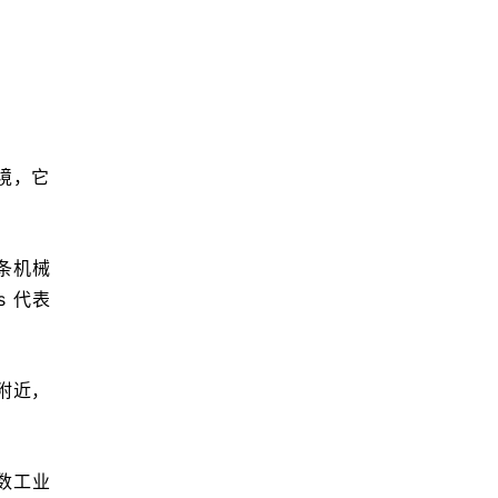
境，它
条机械
s 代表
务附近，
多数工业