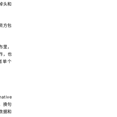
掉头和
投资方包
发布里，
作，也
单个 
tive 
m」。换句
数据和