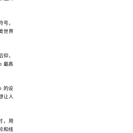
符号，
类世界
后仰，
 最高
 的设
不想让人
o 时，用
齿轮和线