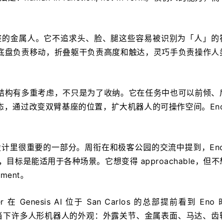
完整的金属人。它不追求头、脸、腿这些容易被识别为「人」的
底盘负责移动，折叠躯干负责高度和触达，灵巧手负责操作人
结构有多重考虑，不只是为了收纳。它在任务中也可以前倾、
，通过改变双臂基座的位置，扩大机器人的可操作空间。Eno
 设计里很重要的一部分。周衔在和极客公园的交流中提到，Eno
ss，目标是能适用于各种场景。它想变得 approachable，但
hment。
sier 在 Genesis AI 位于 San Carlos 的总部提前看到 En
ic」形容当下许多人形机器人的外观：外露关节、金属表面、马达、