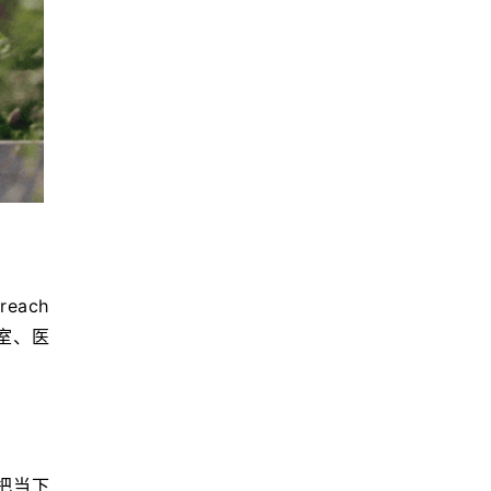
ch 
室、医
时，把当下