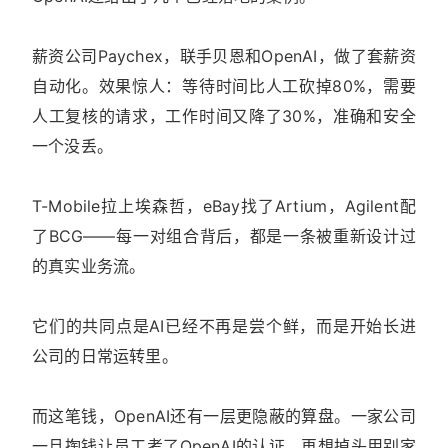
薪资公司Paychex，联手贝恩和OpenAI，做了套薪资
自动化。效果惊人：等待时间比人工砍掉80%，需要
人工复核的请求，工作时间又降了30%，准确和安全
一个没丢。
T-Mobile拉上埃森哲，eBay找了Artium，Agilent配
了BCG——每一对组合背后，都是一条被重新设计过
的真实业务流。
它们的共同点是AI已经不再是尝个鲜，而是开始长进
公司的日常运转里。
而这笔钱，OpenAI还有一层更隐蔽的算盘。一家公司
一旦掏钱让员工考了OpenAI的认证，再想掉头用别家