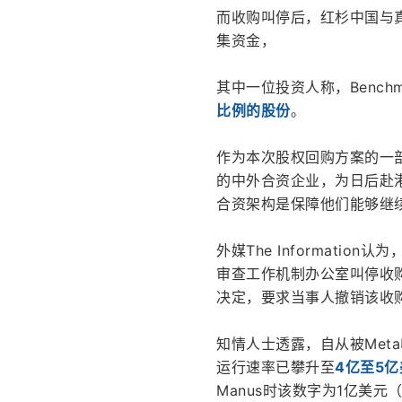
而收购叫停后，红杉中国与
集资金，
其中一位投资人称，Benchm
比例的股份
。
作为本次股权回购方案的一部
的中外合资企业，为日后赴港
合资架构是保障他们能够继
外媒The Informat
审查工作机制办公室叫停收购
决定，要求当事人撤销该收
知情人士透露，自从被Meta
运行速率已攀升至
4亿至5
Manus时该数字为1亿美元