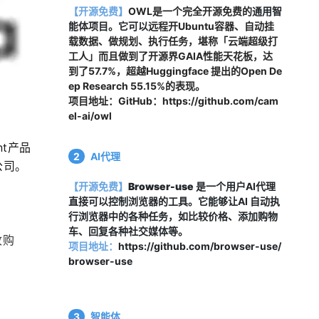
【开源免费】
OWL是一个完全开源免费的
通用智
能体项目。它可以
远程开Ubuntu容器、自动挂
载数据、做规划、执行任务，堪称「云端超级打
工人」而且做到了开源界GAIA性能天花板，达
到了57.7%，超越Huggingface 提出的Open De
ep Research 55.15%的表现。
项目地址：
GitHub：https://github.com/cam
el-ai/owl
nt产品
2
AI代理
公司。
【开源免费】
Browser-use
 是一个用户AI代理
直接可以控制浏览器的工具。它能够让AI 自动执
行浏览器中的各种任务，如比较价格、添加购物
车、回复各种社交媒体等。
收购
项目地址：
https://github.com/browser-use/
browser-use
3
智能体