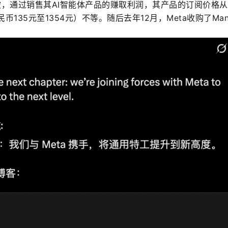
加坡，通过销售其AI智能体产品的赚取利润，其产品的订阅价格
币135元至1354元）不等。随后去年12月，Meta收购了Man