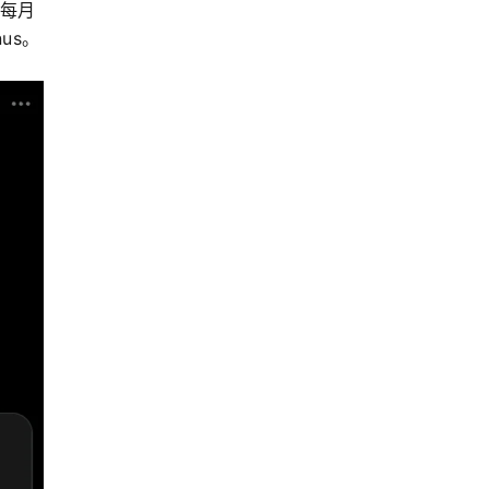
从每月
us。