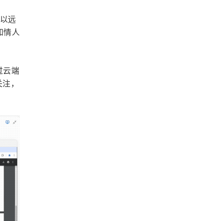
以以远
知情人
过云端
关注，