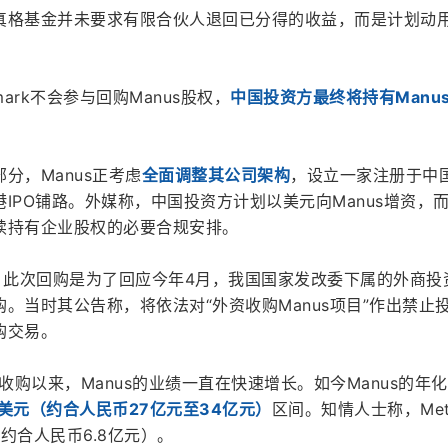
真格基金并未要求有限合伙人退回已分得的收益，而是计划动
ark不会参与回购Manus股权，
中国投资方最终将持有Manu
分，Manus正考虑
全面调整其公司架构
，设立一家注册于中
IPO铺路。外媒称，中国投资方计划以美元向Manus增资，
续持有企业股权的必要合规安排。
ion认为，此次回购是为了回应今年4月，我国国家发改委下属的外商
。当时其公告称，将依法对“外资收购Manus项目”作出禁止
购交易。
收购以来，Manus的业绩一直在快速增长。如今Manus的年
亿美元（约合人民币27亿元至34亿元）
区间。知情人士称，Me
（约合人民币6.8亿元）。