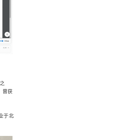
应之
，曾获
业于北