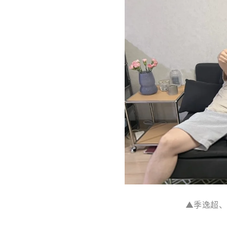
▲季逸超、