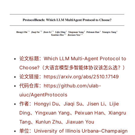
论文标题：Which LLM Multi-Agent Protocol to
Choose?（大语言模型多智能体协议该怎么选？）
论文链接：https://arxiv.org/abs/2510.17149
代码仓库：https://github.com/ulab-
uiuc/AgentProtocols
作者：Hongyi Du、Jiaqi Su、Jisen Li、Lijie
Ding、Yingxuan Yang、Peixuan Han、Xiangru
Tang、Kunlun Zhu、Jiaxuan You
单位：University of Illinois Urbana–Champaign