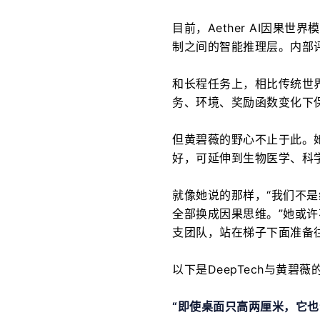
目前，Aether AI因
制之间的智能推理层。内部评测
和长程任务上，相比传统世界
务、环境、奖励函数变化下
但黄碧薇的野心不止于此。她
好，可延伸到生物医学、科
就像她说的那样，“我们不是给现有
全部换成因果思维。”她或许
支团队，站在梯子下面准备
以下是DeepTech与黄碧薇
“
即使桌面只高两厘米，它也