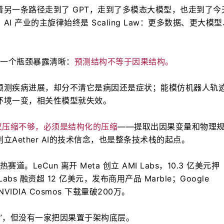
另一条路径走到了 GPT，走到了多模态大模型，也走到了今
I 产业的主旋律始终是 Scaling Law：更多数据、更大模
让下一个瓶颈暴露清晰：
预测结构不等于因果结构。
预测疾病进展，却分不清它是病因还是症状；能模仿机器人轨
环境一变，相关性模型就失效。
仅压缩不够，必须是结构化的压缩
——提取出因果变量和物理
Aether AI的技术信念，也是整条技术栈的起点。
道。LeCun 离开 Meta 创立 AMI Labs，10.3 亿美元押
Labs 融资超 12 亿美元，发布商用产品 Marble；Google 
，NVIDIA Cosmos 下载量破200万。
”，但没有一家把因果置于架构底层。