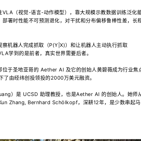
VLA（视觉-语言-动作模型），靠大规模示教数据训练泛化
确：部署时性能不可预测退化，对干扰和分布偏移鲁棒性差，长
察机器人完成抓取（P(Y|X)）和让机器人主动执行抓取
回事。VLA学到的是前者，真实世界需要后者。
于圣地亚哥的 Aether AI 及它的创始人黄碧薇成为行业焦
下了由经纬创投领投的2000万美元融资。
 Huang）是 UCSD 助理教授，也是Aether AI 的创始人。她
Kun Zhang, Bernhard Schölkopf，深耕12年，是少数串起