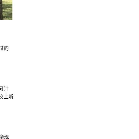
过的
何计
校上听
杂现