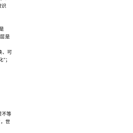
被识
是
二层是
换、可
化”；
。
理不等
做，世