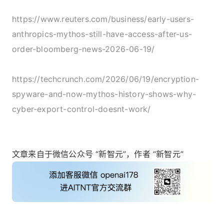
https://www.reuters.com/business/early-users-
anthropics-mythos-still-have-access-after-us-
order-bloomberg-news-2026-06-19/
https://techcrunch.com/2026/06/19/encryption-
spyware-and-now-mythos-history-shows-why-
cyber-export-control-doesnt-work/
文章来自于微信公众号 “新智元”，作者 “新智元”