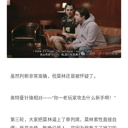
虽然判断非常准确，但莫林还是被怀疑了。
奥特曼针锋相对——“你一老玩家攻击什么新手啊！”
第三轮，大家把莫林逼上了审判席，莫林索性直接自
爆：我是天使，昨晚没死人，是因为我救下了被刀的