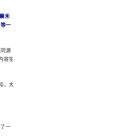
、襄禾
投等一
是同源
内容生
知，大
成了一