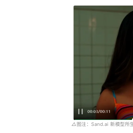
△
图注：Sand.ai 新模型