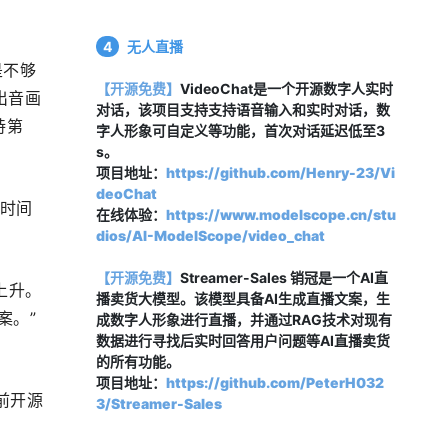
4
无人直播
是不够
【开源免费】
VideoChat是一个开源数字人实时
拿出音画
对话，该项目支持支持
语音输入和实时对话
，数
保持第
字人
形象可自定义等功能，
首次对话延迟低至3
s。
项目地址：
https://github.com/Henry-23/Vi
deoChat
个时间
在线体验：
https://www.modelscope.cn/stu
dios/AI-ModelScope/video_chat
【开源免费】
Streamer-Sales 销冠是一个AI直
线上升。
播卖货大模型。该模型具备AI生成直播文案，生
案。”
成数字人形象进行直播，并通过RAG技术对现有
数据进行寻找后实时回答用户问题等AI直播卖货
的所有功能。
项目地址：
https://github.com/PeterH032
目前开源
3/Streamer-Sales