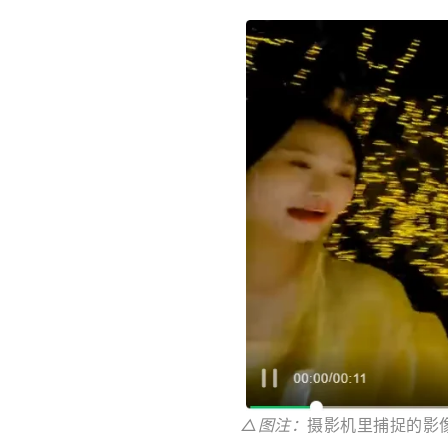
△图注：
摄影机里捕捉的影