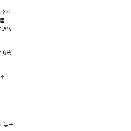
完全不
在国
高调转
频的统
。
义不
t 等产