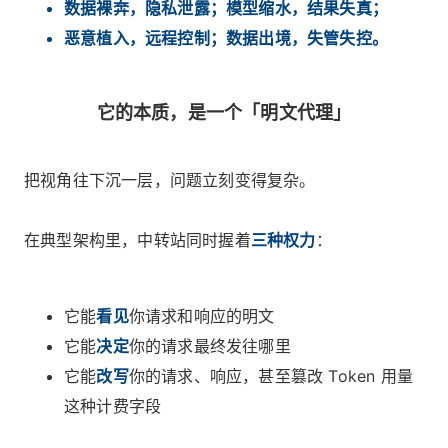
数据裸奔，隐私泄露；模型缩水，结果失真；
恶意植入，远程控制；数据出境，失管失控。
它的本质，是一个「明文代理」
把视角往下沉一层，问题立刻变得复杂。
在典型架构里，中转站同时握着
三种权力
：
它能
看见
你请求和响应的明文
它能
决定
你的请求最终发往哪里
它能
改写
你的请求、响应，甚至篡改 Token 用量
这种计费字段