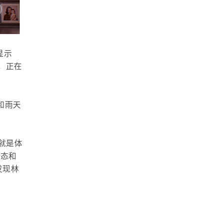
显示
，正在
影和雨天
就是体
神态和
发现林