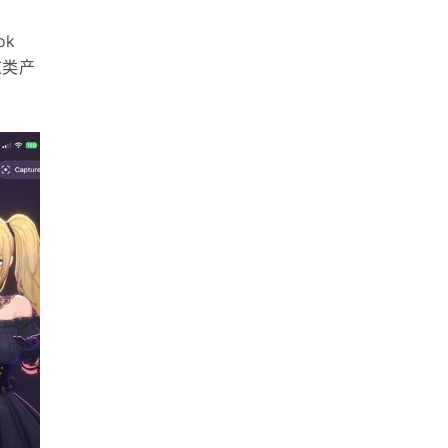
k 
这类产