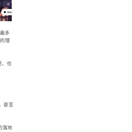
，最多
来的理
受、也
，甚至
的落地