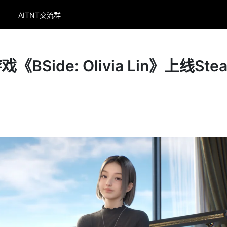
AITNT交流群
BSide: Olivia Lin》上线Ste