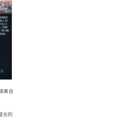
演奏自
极擅长的
，