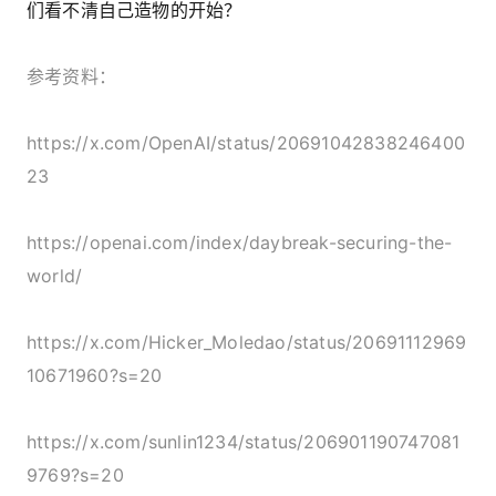
们看不清自己造物的开始？
参考资料：
https://x.com/OpenAI/status/20691042838246400
23
https://openai.com/index/daybreak-securing-the-
world/
https://x.com/Hicker_Moledao/status/20691112969
10671960?s=20
https://x.com/sunlin1234/status/206901190747081
9769?s=20