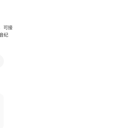
，可接
录音纪