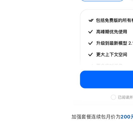
加强套餐连续包月价为
200