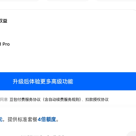
元
，提供标准套餐
4倍额度
。