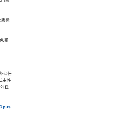
入门级
业版标
免费
办公任
式由性
办公任
pus 