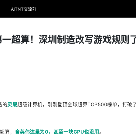
AITNT交流群
第一超算！深圳制造改写游戏规则
造的
灵晟
超级计算机，刚刚登顶全球超算TOP500榜单，打破
1超算，
含英伟达量为0，甚至一块GPU也没用
。