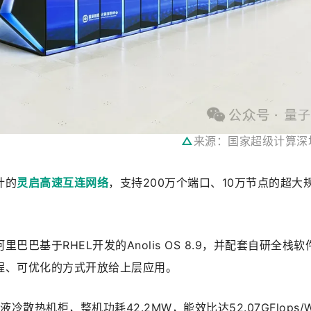
△
来源：国家超级计算深
计的
灵启高速互连网络
，支持200万个端口、10万节点的超大
巴巴基于RHEL开发的Anolis OS 8.9，并配套自研全栈软
程、可优化的方式开放给上层应用。
冷散热机柜，整机功耗42.2MW，能效比达52.07GFlops/