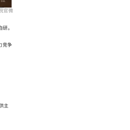
院官微
自研。
算力竞争
提供主