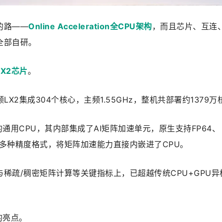
的路——
Online Acceleration全CPU架构
，而且芯片、互连
全部自研。
LX2芯片
。
颗LX2集成304个核心，主频1.55GHz，整机共部署约1379万
的通用CPU，其内部集成了AI矩阵加速单元，原生支持FP64、
INT8多种精度格式，将矩阵加速能力直接内嵌进了CPU。
稀疏/稠密矩阵计算等关键指标上，已超越传统CPU+GPU异
的亮点。