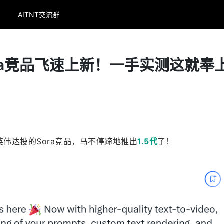
AITNT交流群
ra竞品飞速上新！一手实测这就奉
英伟达投的Sora竞品，马不停蹄地推出
1.5代
了！