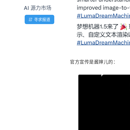
AI 源力市场
寻求报道
官方宣传是酱婶儿的：