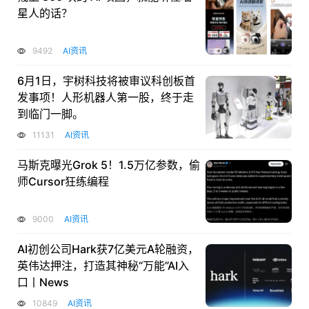
星人的话？
9492
AI资讯
6月1日，宇树科技将被审议科创板首
发事项！人形机器人第一股，终于走
到临门一脚。
11131
AI资讯
马斯克曝光Grok 5！1.5万亿参数，偷
师Cursor狂练编程
9000
AI资讯
AI初创公司Hark获7亿美元A轮融资，
英伟达押注，打造其神秘“万能”AI入
口丨News
10849
AI资讯