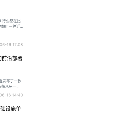
问
I 行业都在比
中生却用一种近
6-16 17:08
的前沿部署
近发布了一款
它选择从另一个
6-16 14:40
基础设施单