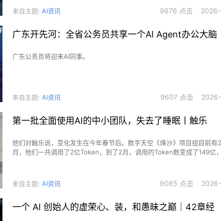
9676 点击 2026-0
来自主题:
AI资讯
广东开先河：全省公务员共享一个AI Agent办公大脑
广东公务员将迎来AI同事。
9607 点击 2026-0
来自主题:
AI资讯
第一批全面使用AI的中小团队，失去了睡眠丨触乐
他们对触乐说，变化发生在今年春节后。数字天空《烽沙》项目组目前有2
月，他们一共调用了2亿Token，到了2月，调用的Token数变成了149亿，
“AI已经完全成为我们日常开发流程的一部分，虽然核心设计方向仍然需要
很难再回到纯手工模式，”《烽沙》制作人Niko半开玩笑地告诉我：“如果
AI，我们都不会编程了，手动敲（代码）太慢了。”
9085 点击 2026-0
来自主题:
AI资讯
一个 AI 创始人的虚荣心、装，和愚昧之巅｜42章经