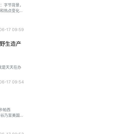
程：字节背景，
术和热点变化
6-17 09:59
 野生造产
就是天天在办
6-17 09:54
和卡帕西
硅谷乃至美国AI