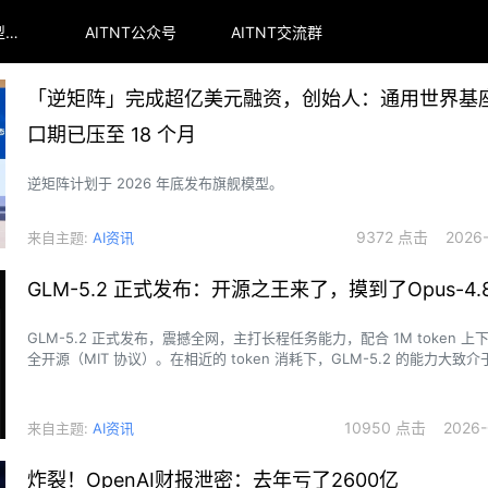
arena全球大模型排行榜
AITNT公众号
AITNT交流群
「逆矩阵」完成超亿美元融资，创始人：通用世界基
口期已压至 18 个月
逆矩阵计划于 2026 年底发布旗舰模型。
9372 点击 2026-0
来自主题:
AI资讯
GLM-5.2 正式发布：开源之王来了，摸到了Opus-4.
GLM-5.2 正式发布，震撼全网，主打长程任务能力，配合 1M token 
全开源（MIT 协议）。在相近的 token 消耗下，GLM-5.2 的能力大致介于 O
和 Opus 4.8 之间，参数仅为753B。
10950 点击 2026-0
来自主题:
AI资讯
炸裂！OpenAI财报泄密：去年亏了2600亿