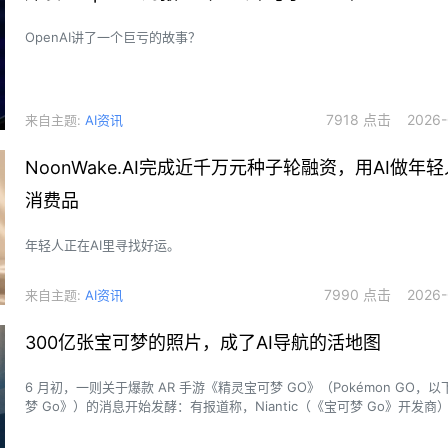
OpenAI讲了一个巨亏的故事？
7918 点击 2026-0
来自主题:
AI资讯
NoonWake.AI完成近千万元种子轮融资，用AI做年
消费品
年轻人正在AI里寻找好运。
7990 点击 2026-0
来自主题:
AI资讯
300亿张宝可梦的照片，成了AI导航的活地图
6 月初，一则关于爆款 AR 手游《精灵宝可梦 GO》（Pokémon GO，
梦 Go》）的消息开始发酵：有报道称，Niantic（《宝可梦 Go》开发
收集的现实世界图像和空间数据，正被用于训练一种可能服务于无人机导
系统，而合作方之一 Vantor 与军工、国防场景存在关联。