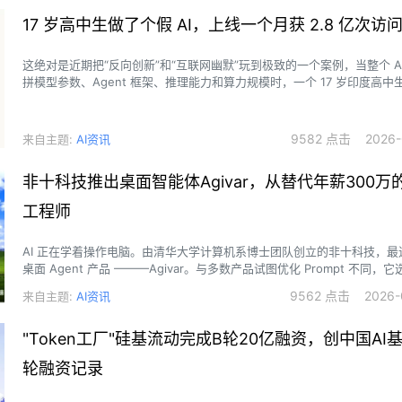
17 岁高中生做了个假 AI，上线一个月获 2.8 亿次访
这绝对是近期把“反向创新”和“互联网幽默”玩到极致的一个案例，当整个 A
拼模型参数、Agent 框架、推理能力和算力规模时，一个 17 岁印度高
乎恶作剧的方式，创造了 2026 年最幽默的一个产品。
9582 点击 2026-0
来自主题:
AI资讯
非十科技推出桌面智能体Agivar，从替代年薪300万
工程师
AI 正在学着操作电脑。由清华大学计算机系博士团队创立的非十科技，最
桌面 Agent 产品 ———Agivar。与多数产品试图优化 Prompt 不同，
方向切入：让 AI 主动学习用户的工作流程。
9562 点击 2026-0
来自主题:
AI资讯
"Token工厂"硅基流动完成B轮20亿融资，创中国AI
轮融资记录