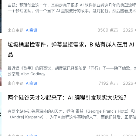
曲凯：梦琪创业这一年，其实走完了很多 AI 软件创业者这几年的典型流
一个梦幻团队，讲一个当下 AI 里很流行的故事，融几轮钱，然后随着技
pivot。当然，也和大家一样遇到了今天这个软件行业的低点。
8509 点击 2026-0
来自主题:
AI资讯
垃圾桶里捡零件，弹幕里接需求，B 站有群人在用 AI
品
最近追《歌手》的同事说，胡彦斌已经跟咱是「同行」了——除了编歌，
公室玩 Vibe Coding。
7192 点击 2026-0
来自主题:
AI资讯
两个硅谷天才吵起来了：AI 编程引发现实大灾难？
有两个站在硅谷最深处的AI天才，乔治·霍兹（George Francis Hotz）
（Andrej Karpathy），为了AI编程这件事吵起来了，而他们背后，正是
市场的撕裂。