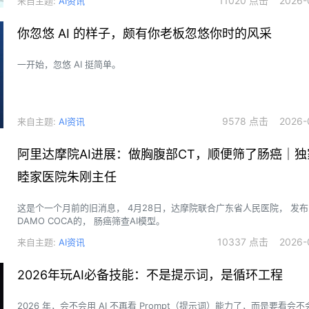
11020 点击 2026-0
来自主题:
AI资讯
你忽悠 AI 的样子，颇有你老板忽悠你时的风采
一开始，忽悠 AI 挺简单。
9578 点击 2026-0
来自主题:
AI资讯
阿里达摩院AI进展：做胸腹部CT，顺便筛了肠癌｜
睦家医院朱刚主任
这是个一个月前的旧消息， 4月28日，达摩院联合广东省人民医院， 发布了一个叫
DAMO COCA的， 肠癌筛查AI模型。
10337 点击 2026-0
来自主题:
AI资讯
2026年玩AI必备技能：不是提示词，是循环工程
2026 年，会不会用 AI 不再看 Prompt（提示词）能力了，而是要看会