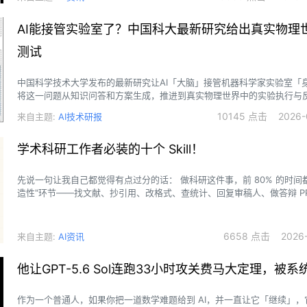
AI能接管实验室了？中国科大最新研究给出真实物理
测试
中国科学技术大学发布的最新研究让AI「大脑」接管机器科学家实验室「
将这一问题从知识问答和方案生成，推进到真实物理世界中的实验执行与
究团队搭建了一个机器催化实验室，其中包括45个覆盖合成、表征和催化
10145 点击 2026-0
来自主题:
AI技术研报
块化自动工作站。
学术科研工作者必装的十个 Skill！
先说一句让我自己都觉得有点过分的话： 做科研这件事，前 80% 的时间都花在了"非创
造性"环节——找文献、抄引用、改格式、查统计、回复审稿人、做答辩 P
6658 点击 2026-0
来自主题:
AI资讯
他让GPT-5.6 Sol连跑33小时攻关费马大定理，被
作为一个普通人，如果你把一道数学难题给到 AI，并一直让它「继续」，