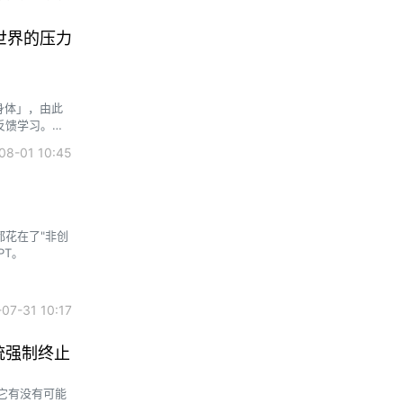
世界的压力
身体」，由此
反馈学习。研
性能测试的模
8-01 10:45
PT。
7-31 10:17
系统强制终止
它有没有可能