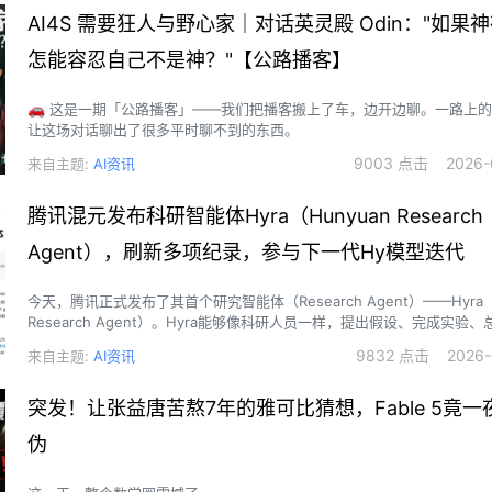
AI4S 需要狂人与野心家｜对话英灵殿 Odin："如果
怎能容忍自己不是神？"【公路播客】
🚗 这是一期「公路播客」——我们把播客搬上了车，边开边聊。一路上
让这场对话聊出了很多平时聊不到的东西。
9003 点击 2026-0
来自主题:
AI资讯
腾讯混元发布科研智能体Hyra（Hunyuan Research
Agent），刷新多项纪录，参与下一代Hy模型迭代
今天，腾讯正式发布了其首个研究智能体（Research Agent）——Hyra（
Research Agent）。Hyra能够像科研人员一样，提出假设、完成实验
基于经验不断提出新的方案，最终实现递归自我改进（Recursive Self-Imp
9832 点击 2026-0
来自主题:
AI资讯
RSI）。
突发！让张益唐苦熬7年的雅可比猜想，Fable 5竟
伪