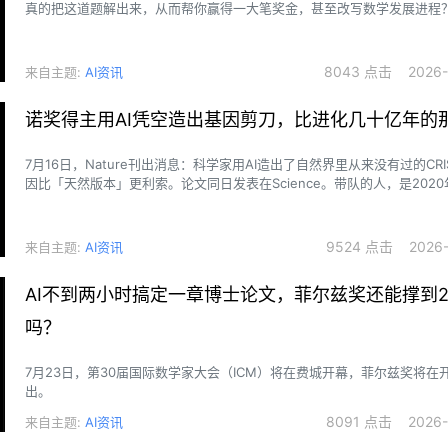
真的把这道题解出来，从而帮你赢得一大笔奖金，甚至改写数学发展进程
8043 点击 2026-0
来自主题:
AI资讯
诺奖得主用AI凭空造出基因剪刀，比进化几十亿年的
7月16日，Nature刊出消息：科学家用AI造出了自然界里从来没有过的CRI
因比「天然版本」更利索。论文同日发表在Science。带队的人，是2020年
拿下诺贝尔化学奖的Jennifer Doudna。
9524 点击 2026-0
来自主题:
AI资讯
AI不到两小时搞定一章博士论文，菲尔兹奖还能撑到2
吗？
7月23日，第30届国际数学家大会（ICM）将在费城开幕，菲尔兹奖将在
出。
8091 点击 2026-0
来自主题:
AI资讯