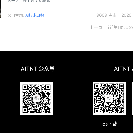
这一天，整个数学圈震撼了。
9669 点击 2026-0
来自主题:
AI技术研报
上一页
当前第1页,共2
AITNT 公众号
AITNT
ios下载