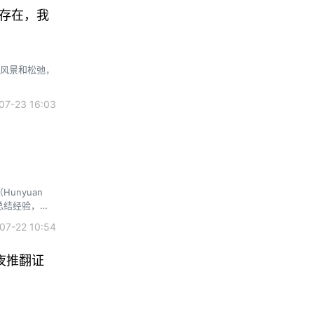
神存在，我
的风景和松弛，
7-23 16:03
Hunyuan
、总结经验，再
rovement，
7-22 10:54
一夜推翻证