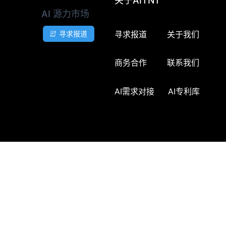
关于AITNT
AI 源力市场
寻求报道
关于我们
寻求报道
商务合作
联系我们
AI需求对接
AI专利库