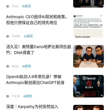
7312
AI资讯
Anthropic CEO锐评AI现状和政策，
但他只想保证自己的领先地位
10990
AI资讯
活久见！奥特曼Dario哈萨比斯同仇敌
忾：DNA得查了
8425
AI资讯
OpenAI执剑人9年恩仇录！惨被
Anthropic联创逐出ChatGPT前身
11418
AI资讯
深度｜Karpathy为何突然加入