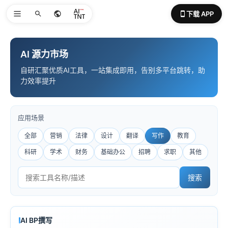
下载 APP
AI 源力市场
自研汇聚优质AI工具，一站集成即用，告别多平台跳转，助
力效率提升
应用场景
全部
营销
法律
设计
翻译
写作
教育
科研
学术
财务
基础办公
招聘
求职
其他
搜索
AI BP撰写