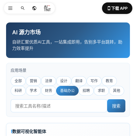
下载 APP
AI 源力市场
自研汇聚优质AI工具，一站集成即用，告别多平台跳转，助
力效率提升
应用场景
全部
营销
法律
设计
翻译
写作
教育
科研
学术
财务
基础办公
招聘
求职
其他
搜索
数据可视化智能体