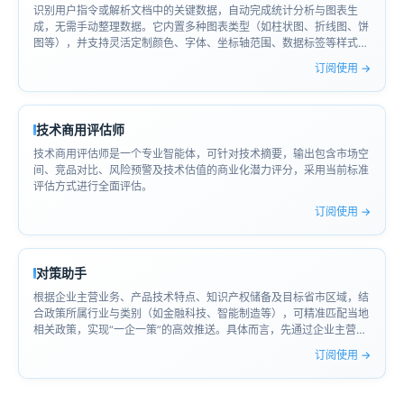
识别用户指令或解析文档中的关键数据，自动完成统计分析与图表生
成，无需手动整理数据。它内置多种图表类型（如柱状图、折线图、饼
图等），并支持灵活定制颜色、字体、坐标轴范围、数据标签等样式与
参数。用户可根据实际需求随时调整图表细节，确保展示效果贴合业务
订阅使用 →
场景。借助这一功能，复杂数据得以快速转化为清晰直观的可视化图
形，大幅提升报告、演示或决策支持中的信息传递效率。
技术商用评估师
技术商用评估师是一个专业智能体，可针对技术摘要，输出包含市场空
间、竞品对比、风险预警及技术估值的商业化潜力评分，采用当前标准
评估方式进行全面评估。
订阅使用 →
对策助手
根据企业主营业务、产品技术特点、知识产权储备及目标省市区域，结
合政策所属行业与类别（如金融科技、智能制造等），可精准匹配当地
相关政策，实现“一企一策”的高效推送。具体而言，先通过企业主营业
务明确其所属产业链环节，再依据核心产品的技术领域匹配对应的专项
订阅使用 →
支持方向，结合知识产权情况评估其创新资质，最后聚焦目标省市（如
上海闵行）在特定领域（如人工智能、软件信息）的扶持重点，输出研
发补贴、人才引进、场景应用等适配政策，确保企业充分享受政策红