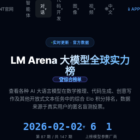
智
对
码
图
视
中
🌐
📱
TNT官网
能
AP
▾
▾
▾
▾
▾
话
开
像
频
文
体
发
实时更新 · 官方数据
LM Arena 大模型全球实力
榜
🏆
综合榜单
查看各种 AI 大语言模型在数学推理、代码生成、创意写
作及其他开放式文本任务中的综合 Elo 积分排名，数据
来源于真实用户的匿名盲测投票。
2026-02-02
6
1
▾
第 87 期 / 共 147 期
上榜模型
参赛厂商