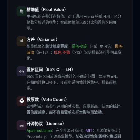
精确值（Float Value）
🔢
主指标的完整浮点数值。对于通用 Arena 榜单可用于区分
整数分相近的模型；智能体榜单以百分比和置信区间展
示。
方差（Variance）
📊
衡量结果的
统计稳定程度
。
绿色·稳定
（<5）更可信；
橙色·
波动
（5~12）；
红色·不稳
（>12）说明排名还可能明显变
化。
置信区间（95% CI = ±N）
↔️
95% 置信区间反映当前估计的不确定范围，显示为
±N
。
在相同计算口径下，N 越小说明估计越集中、排名越稳
定。
投票数（Vote Count）
🗳️
该模型或厂商参与评测的总次数。数量越高，结果的
统计
置信度越高、越不容易受单次样本影响而波动
。
开源协议（License）
📜
Apache/Llama
：完全开源可商用；
MIT
：开源限制极少；
Proprietary
：闭源商业模型。
协议决定你能否把它集成到