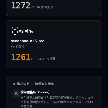
1272
±7 · 36.5K
次投票
🥉
#3
排名
seedance-v1.5-pro
字节跳动
1261
±10 · 14.0K
次投票
📖 指标说明 — 读懂这张榜单
榜单主指标（Score）
🎯
每个榜单会采用官网对应的核心排序指标。通用 Arena 榜
单通常是模型竞技积分；智能体榜单则展示净提升及多项
任务指标。