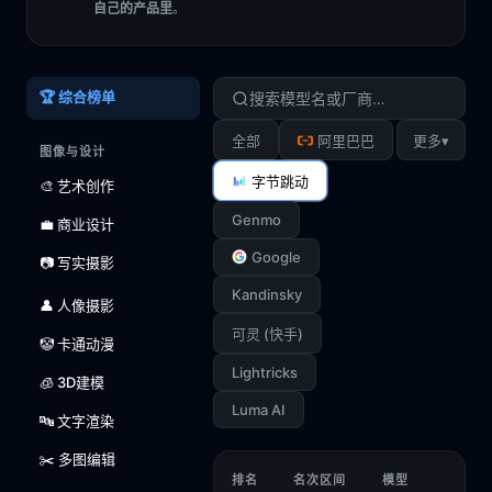
自己的产品里
。
🏆 综合榜单
▾
全部
阿里巴巴
更多
图像与设计
字节跳动
🎨 艺术创作
Genmo
💼 商业设计
Google
📷 写实摄影
Kandinsky
👤 人像摄影
可灵 (快手)
🤡 卡通动漫
Lightricks
🧊 3D建模
Luma AI
🔤 文字渲染
✂️ 多图编辑
排名
名次区间
模型