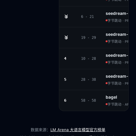
seedream-4-2
🥈
6 - 21
字节跳动 · PROPR
seedream-4-hi
🥉
19 - 29
字节跳动 · PROPR
seedream-4-f
4
10 - 28
字节跳动 · PROPR
seedream-3
5
28 - 38
字节跳动 · PROPR
bagel
6
58 - 58
字节跳动 · APACH
数据来源：
LM Arena 大语言模型官方榜单