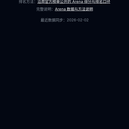
排名方法：
沿用官方榜单公开的 Arena 得分与排名口径
完整说明：
Arena 数据与方法说明
最近数据同步：
2026-02-02