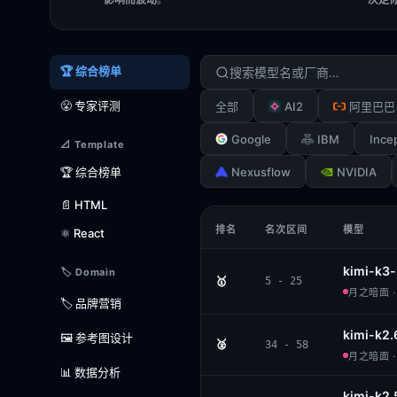
🏆 综合榜单
😤 专家评测
AI2
全部
阿里巴巴
Google
IBM
Ince
📐 Template
Nexusflow
NVIDIA
🏆 综合榜单
📄 HTML
排名
名次区间
模型
⚛️ React
kimi-k3
🏷️ Domain
🥇
5 - 25
月之暗面 · 
🏷️ 品牌营销
kimi-k2.
🖼️ 参考图设计
🥈
34 - 58
月之暗面 · 
📊 数据分析
kimi-k2.