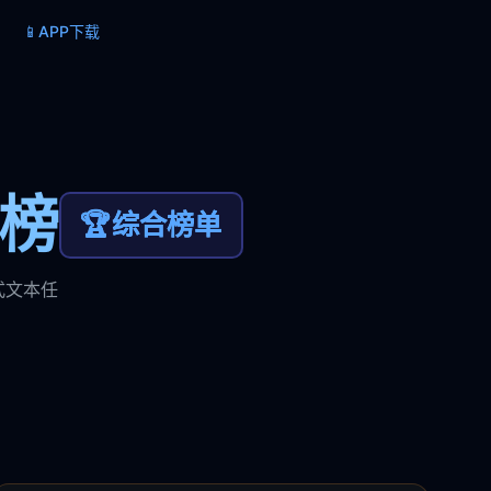
📱
APP下载
力榜
🏆
综合榜单
式文本任
。