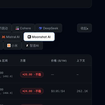
Cohere
DeepSeek
▴
节跳动
收起
Mistral AI
Moonshot AI
小米
智谱AI
& 区间
方差
价格 ($/1M)
上下文
00
—
—
20.00 ·
不稳
, 1492.0]
00
$0.95 / $4
262.1K
24.00 ·
不稳
, 1466.0]