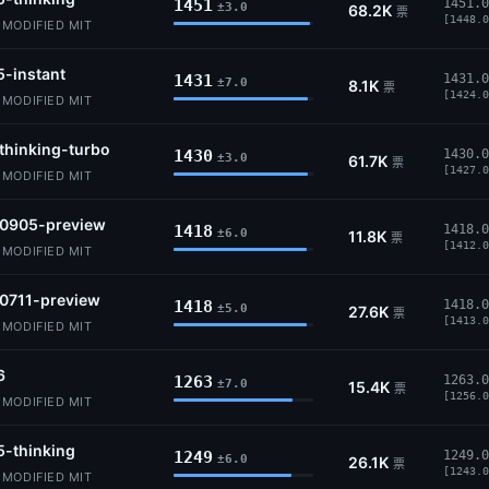
1451
1451.0
±3.0
68.2K
票
[1448.0
MODIFIED MIT
5-instant
1431
1431.0
±7.0
8.1K
票
[1424.0
MODIFIED MIT
thinking-turbo
1430
1430.0
±3.0
61.7K
票
[1427.0
MODIFIED MIT
-0905-preview
1418
1418.0
±6.0
11.8K
票
[1412.0
MODIFIED MIT
-0711-preview
1418
1418.0
±5.0
27.6K
票
[1413.0
MODIFIED MIT
6
1263
1263.0
±7.0
15.4K
票
[1256.0
MODIFIED MIT
5-thinking
1249
1249.0
±6.0
26.1K
票
[1243.0
MODIFIED MIT