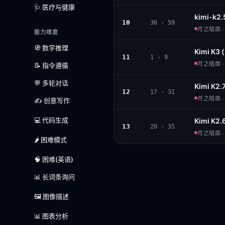
🩺 医疗与健康
kimi-k2.
10
36 - 59
月之暗面 · 
能力维度
🧭 数学推理
Kimi K3 
11
1 - 9
月之暗面 · 
📝 指令遵循
💬 多轮对话
Kimi K2.
12
17 - 31
月之暗面 · 
✍️ 创意写作
💻 代码生成
Kimi K2.
13
20 - 35
月之暗面 · 
🌶️ 困难模式
🧠 困难(英语)
📊 长词条询问
🖼️ 图像描述
📊 图表分析