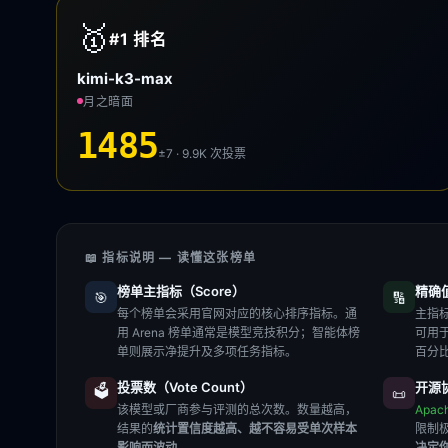
🥇
#1
排名
kimi-k3-max
月之暗面
1485
±7 · 9.9K
次投票
📖 指标说明 — 读懂这张榜单
榜单主指标（Score）
精确值（
🎯
🔢
每个榜单会采用官网对应的核心排序指标。通
主指标
用 Arena 榜单通常是模型竞技积分；智能体榜
可用
单则展示净提升及多项任务指标。
百分
投票数（Vote Count）
开源协
🗳️
📜
该模型或厂商参与评测的总次数。数量越高，
Apac
结果的
统计置信度越高、越不容易受单次样本
限制
影响而波动
。
决定