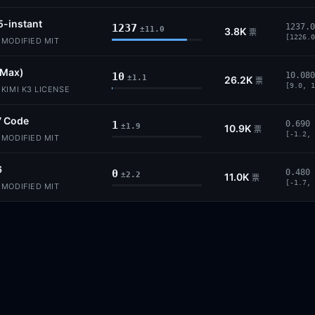
5-instant
1237
1237.0
±11.0
3.8K
票
[1226.0
MODIFIED MIT
(Max)
10
10.080
±1.1
26.2K
票
[9.0, 1
KIMI K3 LICENSE
7 Code
1
0.690
±1.9
10.9K
票
[-1.2, 
MODIFIED MIT
6
0
0.480
±2.2
11.0K
票
[-1.7, 
MODIFIED MIT