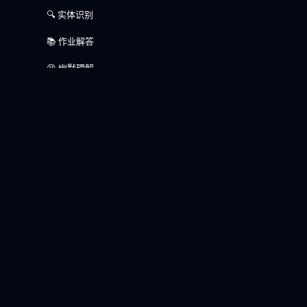
🔍 实体识别
📚 作业解答
😆 幽默理解
📝 文字识别
语言
🇬🇧 英语
🇨🇳 中文
🇫🇷 法语
🇩🇪 德语
🇪🇸 西班牙语
开源协议 (LICENSE)
全部模型