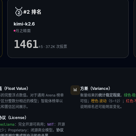
🥈
#2
排名
kimi-k2.6
月之暗面
1461
±5 · 37.2K
次投票
Float Value）
方差（Variance）
📊
的完整浮点数值。对于通用 Arena 榜单
衡量结果的
统计稳定程度
。
绿色·
于区分整数分相近的模型；智能体榜单以
可信；
橙色·波动
（5~12）；
红色·
比和置信区间展示。
说明排名还可能明显变化。
议（License）
he/Llama
：完全开源可商用；
MIT
：开源
极少；
Proprietary
：闭源商业模型。
协议
你能否把它集成到自己的产品里
。