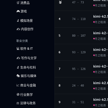
🥉
🛒 消费品
47 - 73
月之暗面 · 
🎮 游戏
kimi-k2.
4
74 - 110
🔬 模拟场景
月之暗面 · 
✍️ 内容创作
kimi-k2-
5
80 - 107
月之暗面 · 
职业分类
💻 软件 & IT
kimi-k2
6
93 - 129
月之暗面 · 
✍️ 写作与文学
kimi-k2
🔬 生命与社科
7
95 - 126
月之暗面 · 
🎭 娱乐与媒体
kimi-k2.
📈 商业与金融
8
24 - 40
月之暗面 · 
🧭 行业数学
kimi-k2.
9
31 - 51
⚖️ 法律与政务
月之暗面 · 