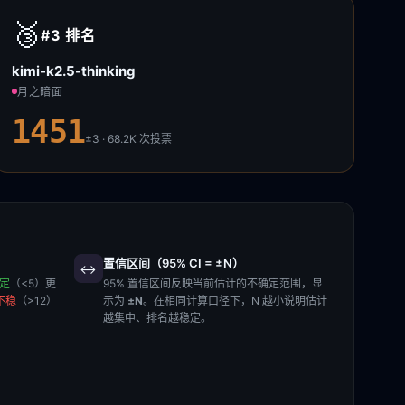
🥉
#3
排名
kimi-k2.5-thinking
月之暗面
1451
±3 · 68.2K
次投票
置信区间（95% CI = ±N）
↔️
稳定
（<5）更
95% 置信区间反映当前估计的不确定范围，显
不稳
（>12）
示为
±N
。在相同计算口径下，N 越小说明估计
越集中、排名越稳定。