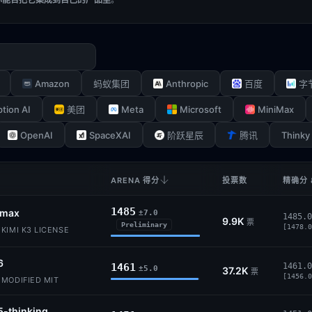
Amazon
Anthropic
蚂蚁集团
百度
字
ption AI
Meta
Microsoft
MiniMax
美团
OpenAI
SpaceXAI
Thinky
阶跃星辰
腾讯
ARENA 得分
投票数
精确分 
1485
-max
±7.0
1485.0
9.9K
票
Preliminary
[1478.0
KIMI K3 LICENSE
6
1461
1461.0
±5.0
37.2K
票
[1456.0
MODIFIED MIT
5-thinking