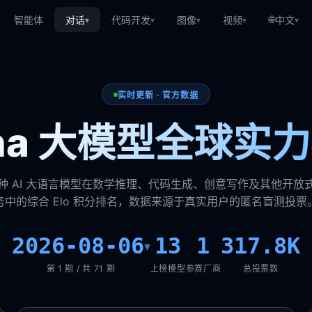
🌐
智能体
对话
代码开发
图像
视频
中文
▾
▾
▾
▾
▾
实时更新 · 官方数据
ena 大模型全球实
种 AI 大语言模型在数学推理、代码生成、创意写作及其他开放
务中的综合 Elo 积分排名，数据来源于真实用户的匿名盲测投票
2026-08-06
13
1
317.8K
▾
第 1 期 / 共 71 期
上榜模型
参赛厂商
总投票数