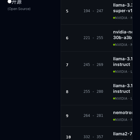
开源
llama-3.3-
(Open Source)
super-v1
5
194 - 247
NVIDIA · NVID
nvidia-nem
30b-a3b-bf
6
221 - 255
NVIDIA · NVI
llama-3.1-n
instruct
7
245 - 269
NVIDIA · LLAM
llama-3.1-n
instruct
8
255 - 280
NVIDIA · LLAM
nemotron-4
9
264 - 281
NVIDIA · NVI
llama2-70b-
10
332 - 357