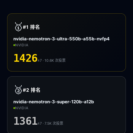
🥇
#1
排名
nvidia-nemotron-3-ultra-550b-a55b-nvfp4
NVIDIA
1426
±7 · 10.6K
次投票
🥈
#2
排名
nvidia-nemotron-3-super-120b-a12b
NVIDIA
1361
±7 · 7.5K
次投票