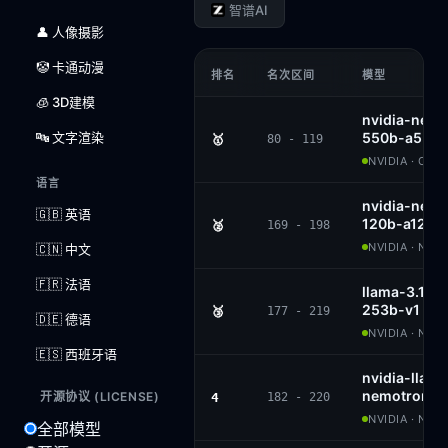
智谱AI
👤 人像摄影
🤡 卡通动漫
排名
名次区间
模型
🧊 3D建模
nvidia-nemo
🔤 文字渲染
550b-a55b-
🥇
80 - 119
NVIDIA · OPE
语言
nvidia-nemo
🇬🇧 英语
120b-a12b
🥈
169 - 198
NVIDIA · NVI
🇨🇳 中文
🇫🇷 法语
llama-3.1-n
253b-v1
🥉
177 - 219
🇩🇪 德语
NVIDIA · NVI
🇪🇸 西班牙语
nvidia-llam
nemotron-s
开源协议 (LICENSE)
4
182 - 220
NVIDIA · NVI
全部模型