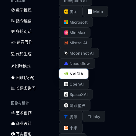
Inception AI
能力维度
🧭 数学推理
Meta
美团
📝 指令遵循
Microsoft
💬 多轮对话
MiniMax
✍️ 创意写作
Mistral AI
Moonshot AI
💻 代码生成
Nexusflow
🌶️ 困难模式
NVIDIA
🧠 困难(英语)
OpenAI
📊 长词条询问
SpaceXAI
图像与设计
阶跃星辰
🎨 艺术创作
Thinky
腾讯
💼 商业设计
小米
📷 写实摄影