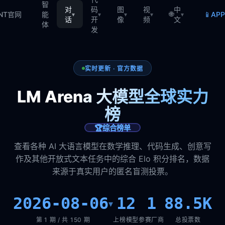
智
对
码
图
视
中
🌐
📱
TNT官网
能
AP
▾
▾
▾
▾
▾
话
开
像
频
文
体
发
实时更新 · 官方数据
LM Arena 大模型全球实力
榜
🏆
综合榜单
查看各种 AI 大语言模型在数学推理、代码生成、创意写
作及其他开放式文本任务中的综合 Elo 积分排名，数据
来源于真实用户的匿名盲测投票。
2026-08-06
12
1
88.5K
▾
第 1 期 / 共 150 期
上榜模型
参赛厂商
总投票数