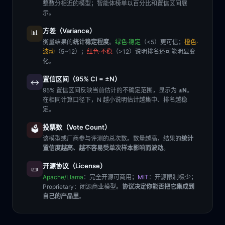
整数分相近的模型；智能体榜单以百分比和置信区间展
示。
方差（Variance）
📊
衡量结果的
统计稳定程度
。
绿色·稳定
（<5）更可信；
橙色·
波动
（5~12）；
红色·不稳
（>12）说明排名还可能明显变
化。
置信区间（95% CI = ±N）
↔️
95% 置信区间反映当前估计的不确定范围，显示为
±N
。
在相同计算口径下，N 越小说明估计越集中、排名越稳
定。
投票数（Vote Count）
🗳️
该模型或厂商参与评测的总次数。数量越高，结果的
统计
置信度越高、越不容易受单次样本影响而波动
。
开源协议（License）
📜
Apache/Llama
：完全开源可商用；
MIT
：开源限制极少；
Proprietary
：闭源商业模型。
协议决定你能否把它集成到
自己的产品里
。