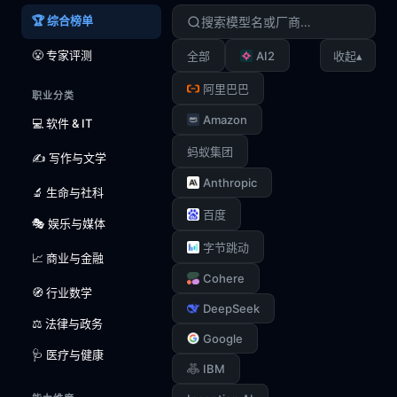
🏆 综合榜单
😤 专家评测
AI2
▴
全部
收起
阿里巴巴
职业分类
Amazon
💻 软件 & IT
蚂蚁集团
✍️ 写作与文学
Anthropic
🔬 生命与社科
百度
🎭 娱乐与媒体
字节跳动
📈 商业与金融
Cohere
🧭 行业数学
DeepSeek
⚖️ 法律与政务
Google
🩺 医疗与健康
IBM