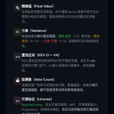
精确值（Float Value）
🔢
主指标的完整浮点数值。对于通用 Arena 榜单可用于区分
整数分相近的模型；智能体榜单以百分比和置信区间展
示。
方差（Variance）
📊
衡量结果的
统计稳定程度
。
绿色·稳定
（<5）更可信；
橙色·
波动
（5~12）；
红色·不稳
（>12）说明排名还可能明显变
化。
置信区间（95% CI = ±N）
↔️
95% 置信区间反映当前估计的不确定范围，显示为
±N
。
在相同计算口径下，N 越小说明估计越集中、排名越稳
定。
投票数（Vote Count）
🗳️
该模型或厂商参与评测的总次数。数量越高，结果的
统计
置信度越高、越不容易受单次样本影响而波动
。
开源协议（License）
📜
Apache/Llama
：完全开源可商用；
MIT
：开源限制极少；
Proprietary
：闭源商业模型。
协议决定你能否把它集成到