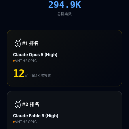
294.9K
总投票数
🥇
#1
排名
Claude Opus 5 (High)
ANTHROPIC
12
±1 · 19.1K
次投票
🥈
#2
排名
Claude Fable 5 (High)
ANTHROPIC