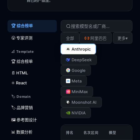
自己的产品里
。
🏆 综合榜单
😤 专家评测
▾
全部
阿里巴巴
更多
Anthropic
📐 Template
DeepSeek
🏆 综合榜单
Google
📄 HTML
Meta
⚛️ React
MiniMax
🏷️ Domain
Moonshot AI
🏷️ 品牌营销
NVIDIA
🖼️ 参考图设计
📊 数据分析
排名
名次区间
模型