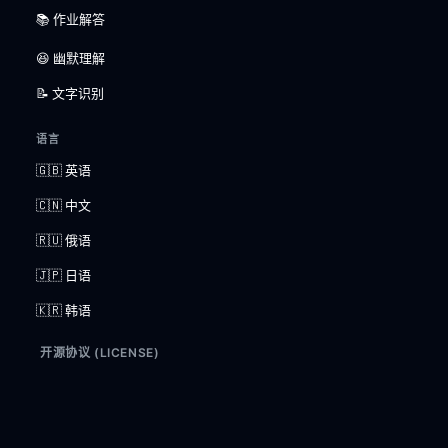
📚 作业解答
😆 幽默理解
📝 文字识别
语言
🇬🇧 英语
🇨🇳 中文
🇷🇺 俄语
🇯🇵 日语
🇰🇷 韩语
开源协议 (LICENSE)
全部模型
闭源
(Proprietary)