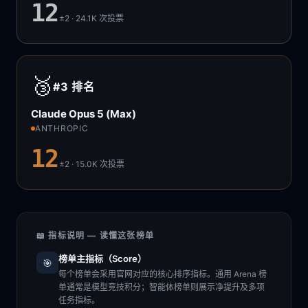
12
±2 · 24.1K
次投票
🥉
#3
排名
Claude Opus 5 (Max)
ANTHROPIC
12
±2 · 15.0K
次投票
📖 指标说明 — 读懂这张榜单
榜单主指标（Score）
🎯
每个榜单会采用官网对应的核心排序指标。通用 Arena 榜
单通常是模型竞技积分；智能体榜单则展示净提升及多项
任务指标。