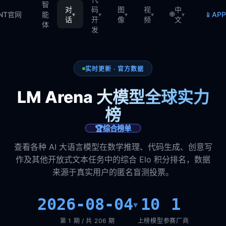
智
对
码
图
视
中
🌐
📱
TNT官网
能
AP
▾
▾
▾
▾
▾
话
开
像
频
文
体
发
实时更新 · 官方数据
LM Arena 大模型全球实力
榜
🏆
综合榜单
查看各种 AI 大语言模型在数学推理、代码生成、创意写
作及其他开放式文本任务中的综合 Elo 积分排名，数据
来源于真实用户的匿名盲测投票。
2026-08-04
10
1
▾
第 1 期 / 共 206 期
上榜模型
参赛厂商