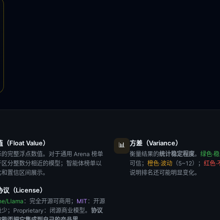
Float Value）
方差（Variance）
📊
的完整浮点数值。对于通用 Arena 榜单
衡量结果的
统计稳定程度
。
绿色·
于区分整数分相近的模型；智能体榜单以
可信；
橙色·波动
（5~12）；
红色·
比和置信区间展示。
说明排名还可能明显变化。
议（License）
he/Llama
：完全开源可商用；
MIT
：开源
极少；
Proprietary
：闭源商业模型。
协议
你能否把它集成到自己的产品里
。