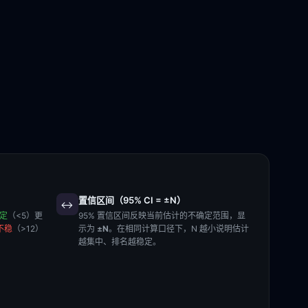
置信区间（95% CI = ±N）
↔️
稳定
（<5）更
95% 置信区间反映当前估计的不确定范围，显
不稳
（>12）
示为
±N
。在相同计算口径下，N 越小说明估计
越集中、排名越稳定。