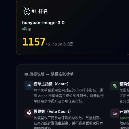
🥇
#1
排名
hunyuan-image-3.0
腾讯
1157
±5 · 48.3K
次投票
📖 指标说明 — 读懂这张榜单
榜单主指标（Score）
精确值（
🎯
🔢
每个榜单会采用官网对应的核心排序指标。通
主指标
用 Arena 榜单通常是模型竞技积分；智能体榜
可用
单则展示净提升及多项任务指标。
百分
投票数（Vote Count）
开源协
🗳️
📜
该模型或厂商参与评测的总次数。数量越高，
Apac
结果的
统计置信度越高、越不容易受单次样本
限制
影响而波动
。
决定