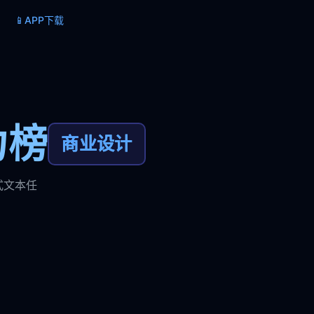
📱
APP下载
力榜
商业设计
式文本任
。