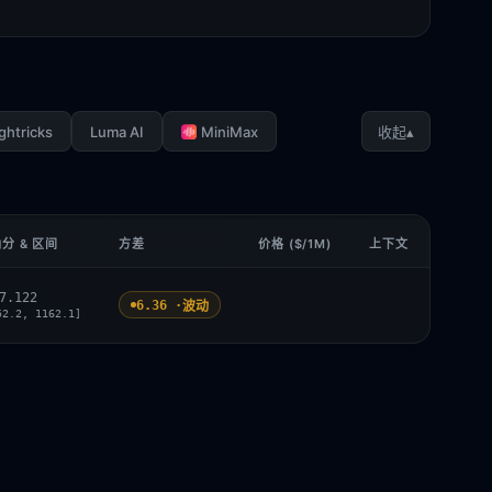
ghtricks
Luma AI
MiniMax
▴
收起
分 & 区间
方差
价格 ($/1M)
上下文
7.122
6.36 ·
波动
52.2, 1162.1]