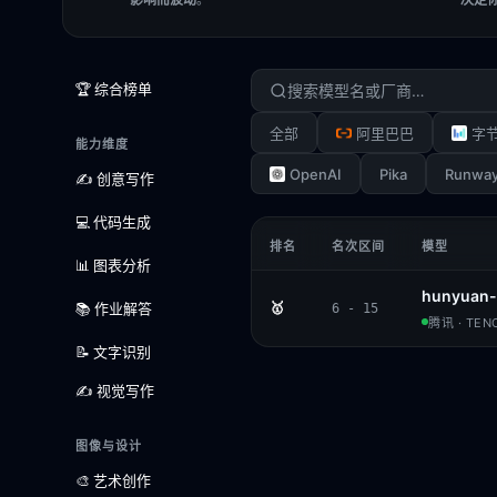
🏆 综合榜单
全部
阿里巴巴
字
能力维度
OpenAI
Pika
Runwa
✍️ 创意写作
💻 代码生成
排名
名次区间
模型
📊 图表分析
hunyuan-
📚 作业解答
🥇
6 - 15
腾讯 · TEN
📝 文字识别
✍️ 视觉写作
图像与设计
🎨 艺术创作