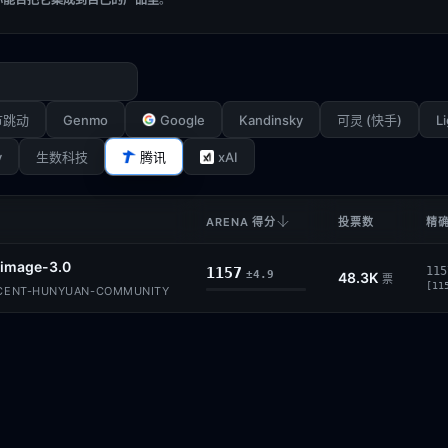
Genmo
Google
Kandinsky
Li
节跳动
可灵 (快手)
y
xAI
生数科技
腾讯
ARENA 得分
投票数
精确
image-3.0
1157
115
±4.9
48.3K
票
[11
CENT-HUNYUAN-COMMUNITY