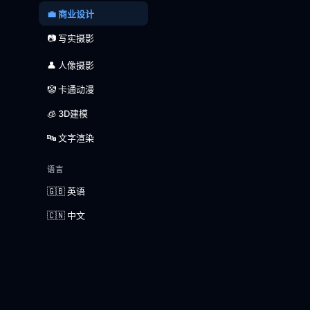
💼 商业设计
📷 写实摄影
👤 人像摄影
🤡 卡通动漫
🧊 3D建模
🔤 文字渲染
语言
🇬🇧 英语
🇨🇳 中文