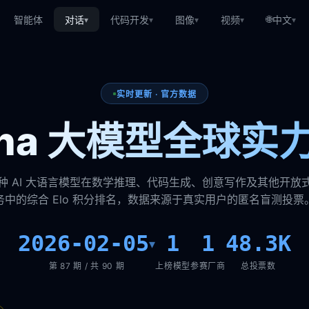
🌐
智能体
对话
代码开发
图像
视频
中文
▾
▾
▾
▾
▾
实时更新 · 官方数据
rena 大模型全球实
种 AI 大语言模型在数学推理、代码生成、创意写作及其他开放
务中的综合 Elo 积分排名，数据来源于真实用户的匿名盲测投票
2026-02-05
1
1
48.3K
▾
第 87 期 / 共 90 期
上榜模型
参赛厂商
总投票数