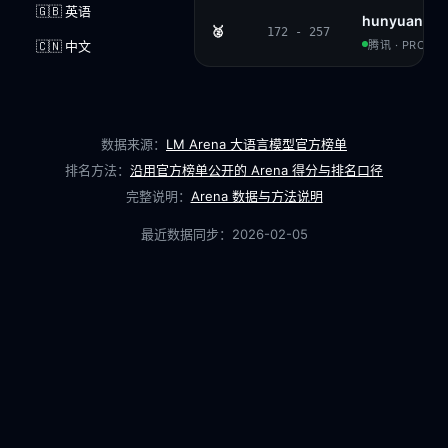
🇬🇧 英语
hunyuan-lar
🥈
172 - 257
🇨🇳 中文
腾讯 · PROPRI
数据来源：
LM Arena 大语言模型官方榜单
排名方法：
沿用官方榜单公开的 Arena 得分与排名口径
完整说明：
Arena 数据与方法说明
最近数据同步：
2026-02-05