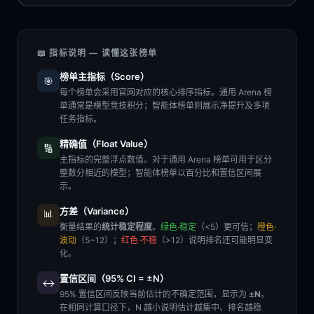
📖 指标说明 — 读懂这张榜单
榜单主指标（Score）
🎯
每个榜单会采用官网对应的核心排序指标。通用 Arena 榜
单通常是模型竞技积分；智能体榜单则展示净提升及多项
任务指标。
精确值（Float Value）
🔢
主指标的完整浮点数值。对于通用 Arena 榜单可用于区分
整数分相近的模型；智能体榜单以百分比和置信区间展
示。
方差（Variance）
📊
衡量结果的
统计稳定程度
。
绿色·稳定
（<5）更可信；
橙色·
波动
（5~12）；
红色·不稳
（>12）说明排名还可能明显变
化。
置信区间（95% CI = ±N）
↔️
95% 置信区间反映当前估计的不确定范围，显示为
±N
。
在相同计算口径下，N 越小说明估计越集中、排名越稳