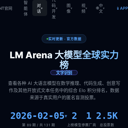
智
对
码
图
视
中
🌐
📱
TNT官网
能
AP
▾
▾
▾
▾
▾
话
开
像
频
文
体
发
实时更新 · 官方数据
LM Arena 大模型全球实力
榜
文字识别
查看各种 AI 大语言模型在数学推理、代码生成、创意写
作及其他开放式文本任务中的综合 Elo 积分排名，数据
来源于真实用户的匿名盲测投票。
2026-02-05
2
1
2.5K
▾
第 89 期 / 共 131 期
上榜模型
参赛厂商
总投票数