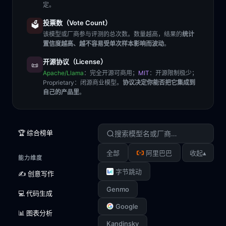
定。
投票数（Vote Count）
🗳️
该模型或厂商参与评测的总次数。数量越高，结果的
统计
置信度越高、越不容易受单次样本影响而波动
。
开源协议（License）
📜
Apache/Llama
：完全开源可商用；
MIT
：开源限制极少；
Proprietary
：闭源商业模型。
协议决定你能否把它集成到
自己的产品里
。
🏆 综合榜单
▴
全部
阿里巴巴
收起
能力维度
字节跳动
✍️ 创意写作
Genmo
💻 代码生成
Google
📊 图表分析
Kandinsky