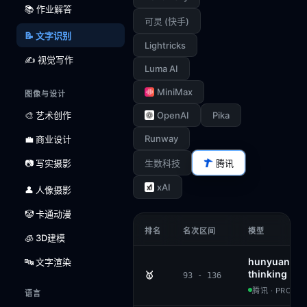
📚 作业解答
可灵 (快手)
📝 文字识别
Lightricks
✍️ 视觉写作
Luma AI
MiniMax
图像与设计
🎨 艺术创作
OpenAI
Pika
Runway
💼 商业设计
📷 写实摄影
生数科技
腾讯
xAI
👤 人像摄影
🤡 卡通动漫
排名
名次区间
模型
🧊 3D建模
hunyuan-vis
🔤 文字渲染
thinking
🥇
93 - 136
腾讯 · PROPRI
语言