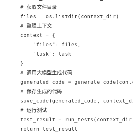
    # 获取文件目录
    files = os.listdir(context_dir)
    # 整理上下文
    context = {
        "files": files,
        "task": task
    }
    # 调用大模型生成代码
    generated_code = generate_code(contex
    # 保存生成的代码
    save_code(generated_code, context_dir
    # 运行测试
    test_result = run_tests(context_dir)
    return test_result