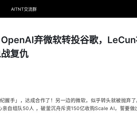
AITNT交流群
OpenAI弃微软转投谷歌，LeCu
血战复仇
「世纪握手」，达成合作了！另一边的微软，似乎转头就被抛弃了
自组队50人 ，破釜沉舟斥资150亿收购Scale AI，誓要做