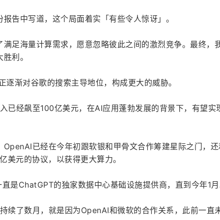
份报告中写道，这个局面着实「有些令人惊讶」。
了满足海量计算需求，愿意忽略彼此之间的激烈竞争。最终，
大胜利。
PT正逐渐对谷歌的搜索主导地位，构成更大的威胁。
化收入已经飙至100亿美元，在AI应用蓬勃发展的背景下，有望实
OpenAI已经在今年初跟软银和甲骨文合作筹建星际之门，还
数十亿美元的协议，以获得更大算力。
一直是ChatGPT的独家数据中心基础设施提供商，直到今年1
经持续了数月，就是因为OpenAI和微软的合作关系，此前一直