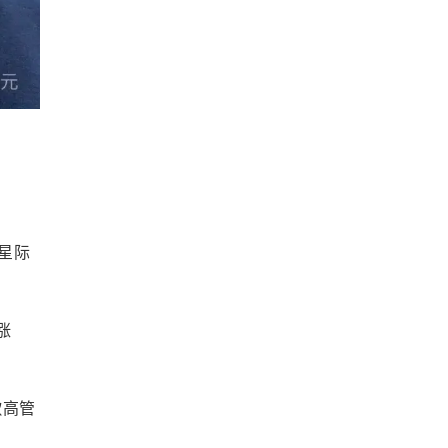
！
星际
涨
歌高管