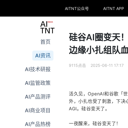
AITNT公众号
AITNT APP
硅谷AI圈变天！
首页
边缘小扎组队
AI资讯
9115点击 2025-06-11 17:17
AI技术研报
AI监管政策
活久见，OpenAI和谷歌
AI产品测评
外，小扎也受了刺激，下决心亲
AGI。硅谷变天了。
AI商业项目
一夜醒来，硅谷变天了！
AI产品热榜