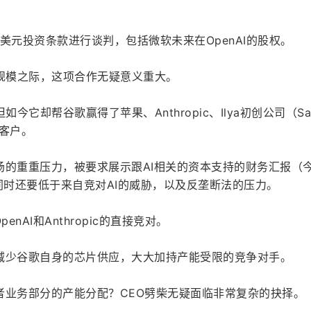
亿美元投资条款进行谈判，包括微软未来在OpenAI的股权。
U规模之际，这项合作无疑意义重大。
今它却帮谷歌赢得了苹果、Anthropic、Ilya初创公司（Saf
些大客户。
场的重重压力，被要求展示跟AI相关的资本支持的财务汇报（
同时还要低于来自竞对AI的威胁，以及反垄断法的压力。
enAI和Anthropic的直接竞对。
减少谷歌自身的芯片供应，大大加持产能受限的竞争对手。
者业务部分的产能分配？CEO劈柴无疑面临非常复杂的抉择。