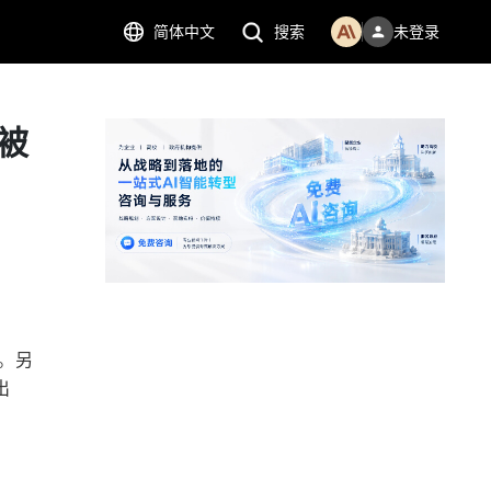
简体中文
搜索
未登录
n被
。另
出