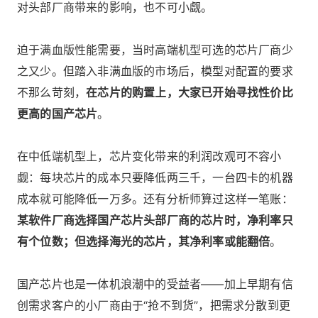
对头部厂商带来的影响，也不可小觑。
迫于满血版性能需要，当时高端机型可选的芯片厂商少
之又少。但踏入非满血版的市场后，模型对配置的要求
不那么苛刻，
在芯片的购置上，大家已开始寻找性价比
更高的国产芯片
。
在中低端机型上，芯片变化带来的利润改观可不容小
觑：每块芯片的成本只要降低两三千，一台四卡的机器
成本就可能降低一万多。还有分析师算过这样一笔账：
某软件厂商选择国产芯片头部厂商的芯片时，净利率只
有个位数；但选择海光的芯片，其净利率或能翻倍
。
国产芯片也是一体机浪潮中的受益者——加上早期有信
创需求客户的小厂商由于“抢不到货”，把需求分散到更