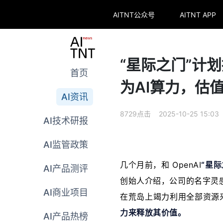
AITNT公众号
AITNT APP
“星际之门”计
首页
为AI算力，估
AI资讯
8729点击 2025-10-25 15:03
AI技术研报
AI监管政策
几个月前，和 OpenAI
“星际
AI产品测评
创始人介绍，公司的名字灵感来
AI商业项目
在荒岛上竭力利用全部资源
力来释放其价值。
AI产品热榜