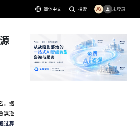
简体中文
搜索
未登录
能源
成名。据
像鲁滨逊
通过算