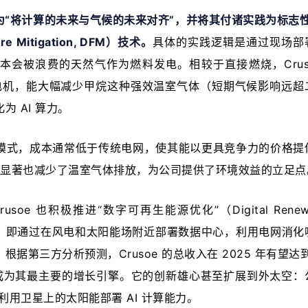
定义为“将计算的未来与气候的未来对齐”，并将其付诸实践为标志
re Mitigation, DFM）技术。
具体的实践逻辑是通过现场部
会被浪费的天然气作为燃料发电。相较于直接燃烧，Crusoe
发电机，能大幅减少甲烷这种强效温室气体（短期气候影响远超
 AI 算力。
模式，成本通常低于传统电网，使其能以更具竞争力的价格提
技术显著也减少了温室气体排放，为公司提供了环境效益的立足点
soe 也积极推进“数字可再生能源优化”（Digital Renewab
DRO）战略，即通过在风电和太阳能场附近部署数据中心，利用电网消
第三方分析预测，Crusoe 的总收入在 2025 年有望达到约
已成为其最主要的增长引擎。它的创新雄心甚至扩展到外太空：
合作，利用卫星上的太阳能部署 AI 计算能力。