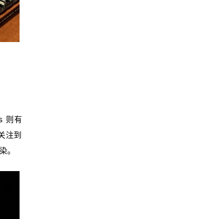
s 则有
们关注到
染。