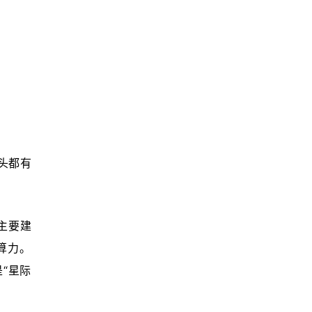
头都有
主要建
算力。
是“星际