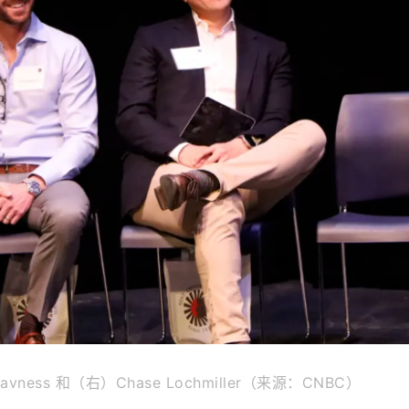
avness 和（右）Chase Lochmiller（来源：CNBC）