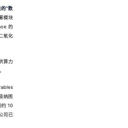
性的“数
署模块
 的 
二氧化
供算力
。
les 
化吸纳困
 10 
公司已