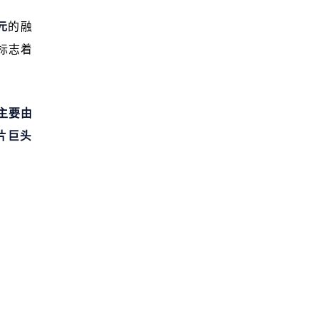
元
的融
标志着
主要由
片巨头 