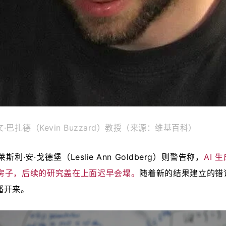
·巴扎德（Kevin Buzzard）教授（来源：维基百科）
·安·戈德堡（Leslie Ann Goldberg）则警告称，
AI 
房子，后续的研究盖在上面迟早会塌。
随着新的结果建立的错
播开来。