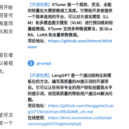
【开源免费】
XTuner 是一个高效、灵活、全能
作用开始
的轻量化大模型微调工具库。它帮助开发者提供
和回答可
一个简单易用的平台，可以对大语言模型（LL
M）和多模态图文模型（VLM）进行预训练和轻
高度同
量级微调。XTuner 支持多种微调算法，如 QLo
化和灾
RA、LoRA 和全量参数微调。
项目地址：
https://github.com/InternLM/xt
uner
是在增
以被视
2
prompt
合。
【开源免费】
LangGPT 是一个通过结构化和模
板化的方法，编写高质量的AI提示词的开源项
目。它可以让任何非专业的用户轻松创建高水平
的提示词，进而高质量的帮助用户通过AI解决问
题。
项目地址：
https://github.com/langgptai/Lan
gGPT/blob/main/README_zh.md
楚河汉
在线使用：
https://kimi.moonshot.cn/kimipl
答一个
us/conpg00t7lagbbsfqkq0