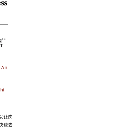
An 
i 
以让肉
快速去