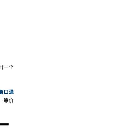
给出一个
窗口通
，等价