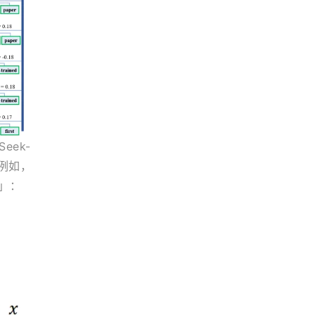
eek-
度。例如，
系」：