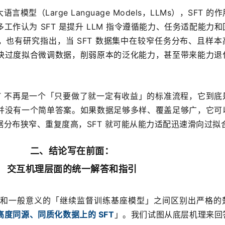
型（Large Language Models，LLMs），SFT 的
工作认为 SFT 是提升 LLM 指令遵循能力、任务适配能力
也有研究指出，当 SFT 数据集中在较窄任务分布、且样本
快过度拟合微调数据，削弱原本的泛化能力，甚至带来能力退
SFT 不再是一个「只要做了就一定有收益」的标准流程，它到底
并没有一个简单答案。如果数据足够多样、覆盖足够广，它可
分布狭窄、重复度高，SFT 就可能从能力适配迅速滑向过拟
二、结论写在前面：
交互机理层面的统一解答和指引
T」和一般意义的「继续监督训练基座模型」之间区别出严格的
高度同源、同质化数据上的 SFT
」。我们试图从底层机理来回