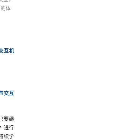
上的体
的交互机
声交互
只要继
进行 
持续学