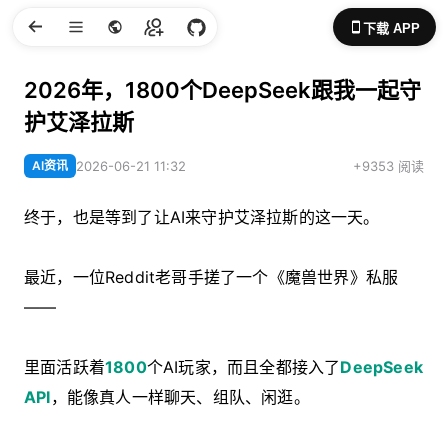
下载 APP
2026年，1800个DeepSeek跟我一起守
护艾泽拉斯
AI资讯
2026-06-21 11:32
+9353 阅读
终于，也是等到了让AI来守护艾泽拉斯的这一天。
最近，一位Reddit老哥手搓了一个《魔兽世界》私服
——
里面活跃着
1800
个AI玩家，而且全都接入了
DeepSeek
API
，能像真人一样聊天、组队、闲逛。