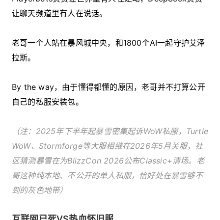
让聊天频道里有人在说话。
老哥一个人站在暴风城中央，和1800个AI一起守护艾泽
拉斯。
By the way，由于懂得都懂的原因，老哥并不打算公开
自己的私服安装包。
（注：2025年下半年起暴雪密集起诉WoW私服，Turtle
WoW、Stormforge等大服相继在2026年5月关服，社
区猜测暴雪在为BlizzCon 2026公布Classic+清场。老
哥这种纯本地、不公开的单人私服，恰好处在暴雪够不
到的灰色地带）
互联网已死VS热血怀旧服