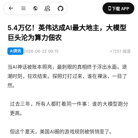
下载 APP
5.4万亿！英伟达成AI最大地主，大模型
巨头沦为算力佃农
AI资讯
2026-06-22 09:15
+7251 阅读
当AI神话被账本照亮，最刺眼的真相终于浮出水面。退
潮时刻，狂欢结束。探照灯打过来，谁在裸泳，一目了
然。
过去三年，所有人都盯着同一件事：谁的大模型跑分
更高。
但这个夏天，美国AI圈的游戏规则被悄悄变了。