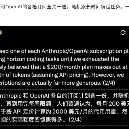
thropic和OpenAI的各档订阅全买一遍，随机跑长时间编程任务，