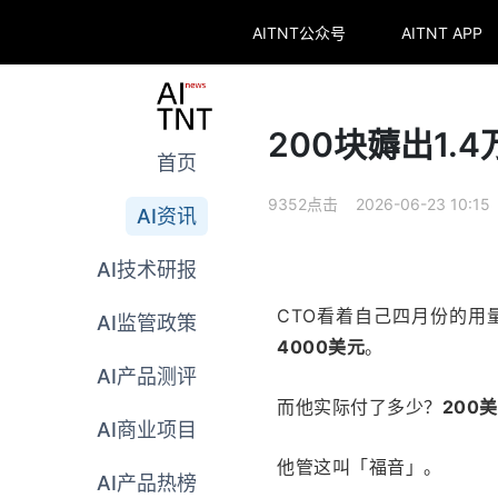
AITNT公众号
AITNT APP
200块薅出1.
首页
9352点击 2026-06-23 10:15
AI资讯
AI技术研报
CTO看着自己四月份的用
AI监管政策
4000美元
。
AI产品测评
而他实际付了多少？
200
AI商业项目
他管这叫「福音」。
AI产品热榜