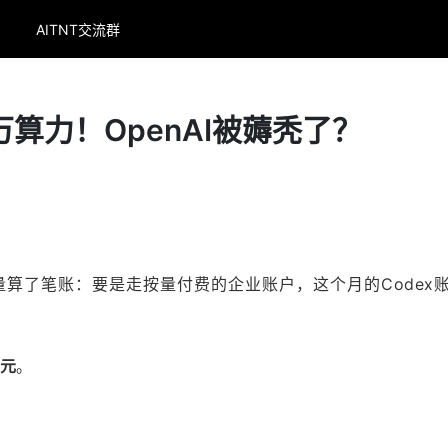
AITNT交流群
4万算力！OpenAI被薅秃了？
量算了笔账：要是走按量付费的企业账户，这个月的Codex
美元
。