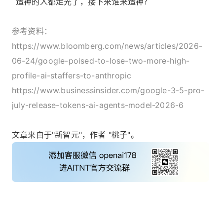
造神的人都走光了，接下来谁来造神？
参考资料：
https://www.bloomberg.com/news/articles/2026-
06-24/google-poised-to-lose-two-more-high-
profile-ai-staffers-to-anthropic
https://www.businessinsider.com/google-3-5-pro-
july-release-tokens-ai-agents-model-2026-6
文章来自于"新智元"，作者 "桃子"。