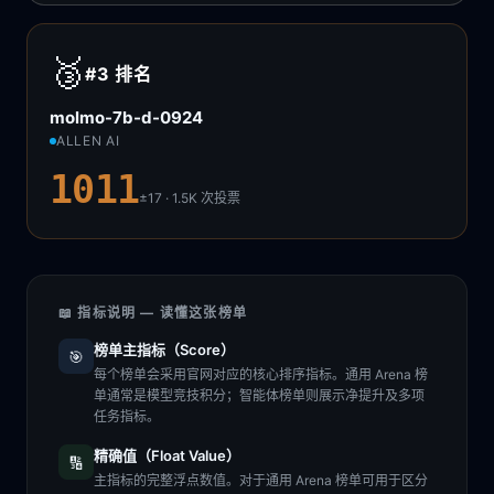
🥉
#3
排名
molmo-7b-d-0924
ALLEN AI
1011
±17 · 1.5K
次投票
📖 指标说明 — 读懂这张榜单
榜单主指标（Score）
🎯
每个榜单会采用官网对应的核心排序指标。通用 Arena 榜
单通常是模型竞技积分；智能体榜单则展示净提升及多项
任务指标。
精确值（Float Value）
🔢
主指标的完整浮点数值。对于通用 Arena 榜单可用于区分