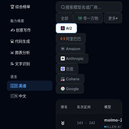
🏆 综合榜单
▾
全部
零一万物
更多
能力维度
AI2
✍️ 创意写作
阿里巴巴
💻 代码生成
Amazon
📊 图表分析
Anthropic
📝 文字识别
百度
语言
Cohere
🇬🇧 英语
Google
🇨🇳 中文
排名
名次区间
模型
molmo-2-8
🥇
143 - 242
ALLEN AI · A