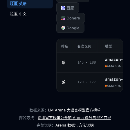
🇬🇧 英语
百度
🇨🇳 中文
Cohere
Google
排名
名次区间
模型
amazon-nova
🥇
145 - 188
AMAZON · PR
amazon-nov
🥈
120 - 177
AMAZON · PR
数据来源：
LM Arena 大语言模型官方榜单
排名方法：
沿用官方榜单公开的 Arena 得分与排名口径
完整说明：
Arena 数据与方法说明