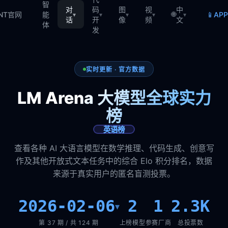
智
对
码
图
视
中
🌐
📱
TNT官网
能
AP
▾
▾
▾
▾
▾
话
开
像
频
文
体
发
实时更新 · 官方数据
LM Arena 大模型全球实力
榜
英语榜
查看各种 AI 大语言模型在数学推理、代码生成、创意写
作及其他开放式文本任务中的综合 Elo 积分排名，数据
来源于真实用户的匿名盲测投票。
2026-02-06
2
1
2.3K
▾
第 37 期 / 共 124 期
上榜模型
参赛厂商
总投票数