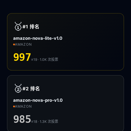
🥇
#1
排名
amazon-nova-lite-v1.0
AMAZON
997
±19 · 1.0K
次投票
🥈
#2
排名
amazon-nova-pro-v1.0
AMAZON
985
±18 · 1.3K
次投票