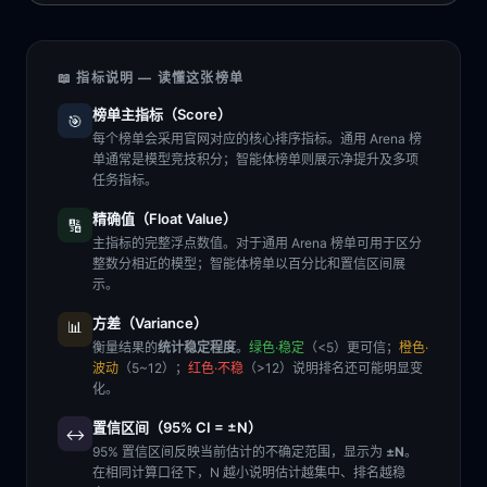
📖 指标说明 — 读懂这张榜单
榜单主指标（Score）
🎯
每个榜单会采用官网对应的核心排序指标。通用 Arena 榜
单通常是模型竞技积分；智能体榜单则展示净提升及多项
任务指标。
精确值（Float Value）
🔢
主指标的完整浮点数值。对于通用 Arena 榜单可用于区分
整数分相近的模型；智能体榜单以百分比和置信区间展
示。
方差（Variance）
📊
衡量结果的
统计稳定程度
。
绿色·稳定
（<5）更可信；
橙色·
波动
（5~12）；
红色·不稳
（>12）说明排名还可能明显变
化。
置信区间（95% CI = ±N）
↔️
95% 置信区间反映当前估计的不确定范围，显示为
±N
。
在相同计算口径下，N 越小说明估计越集中、排名越稳