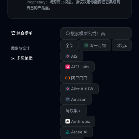
Proprietary
：闭源商业模型。
协议决定你能否把它集成到
自己的产品里
。
🏆 综合榜单
▴
全部
零一万物
收起
图像与设计
AI2
✂️ 多图编辑
AI21 Labs
阿里巴巴
AllenAI/UW
Amazon
蚂蚁集团
Anthropic
Arcee AI