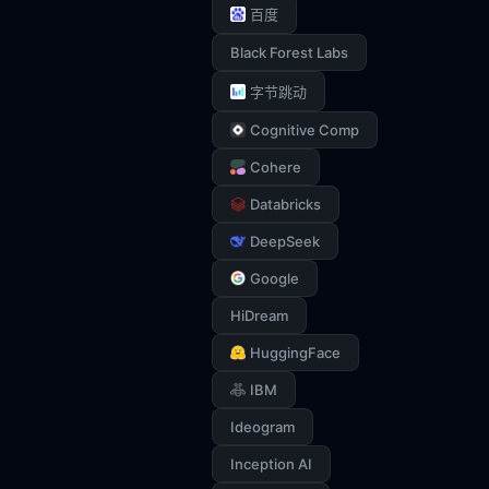
百度
Black Forest Labs
字节跳动
Cognitive Comp
Cohere
Databricks
DeepSeek
Google
HiDream
HuggingFace
IBM
Ideogram
Inception AI