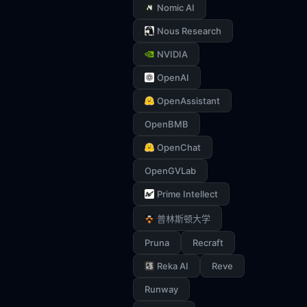
Nomic AI
Nous Research
NVIDIA
OpenAI
OpenAssistant
OpenBMB
OpenChat
OpenGVLab
Prime Intellect
普林斯顿大学
Pruna
Recraft
Reka AI
Reve
Runway