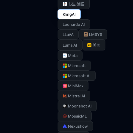
书生·浦语
KlingAI
Leonardo AI
LLaVA
LMSYS
Luma AI
美团
Meta
Microsoft
Microsoft AI
MiniMax
Mistral AI
Moonshot AI
MosaicML
Nexusflow