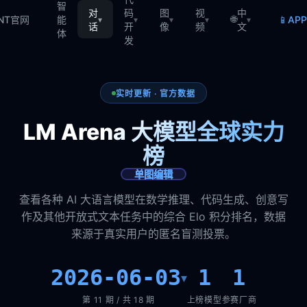
智
对
码
图
视
中
🌐
📱
TNT官网
能
AP
▾
▾
▾
▾
▾
话
开
像
频
文
体
发
实时更新 · 官方数据
LM Arena 大模型全球实力
榜
单图编辑
查看各种 AI 大语言模型在数学推理、代码生成、创意写
作及其他开放式文本任务中的综合 Elo 积分排名，数据
来源于真实用户的匿名盲测投票。
2026-06-03
1
1
▾
第 11 期 / 共 18 期
上榜模型
参赛厂商