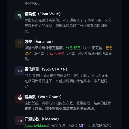
任务指标。
精确值（Float Value）
🔢
主指标的完整浮点数值。对于通用 Arena 榜单可用于区分
整数分相近的模型；智能体榜单以百分比和置信区间展
示。
方差（Variance）
📊
衡量结果的
统计稳定程度
。
绿色·稳定
（<5）更可信；
橙色·
波动
（5~12）；
红色·不稳
（>12）说明排名还可能明显变
化。
置信区间（95% CI = ±N）
↔️
95% 置信区间反映当前估计的不确定范围，显示为
±N
。
在相同计算口径下，N 越小说明估计越集中、排名越稳
定。
投票数（Vote Count）
🗳️
该模型或厂商参与评测的总次数。数量越高，结果的
统计
置信度越高、越不容易受单次样本影响而波动
。
开源协议（License）
📜
Apache/Llama
：完全开源可商用；
MIT
：开源限制极少；